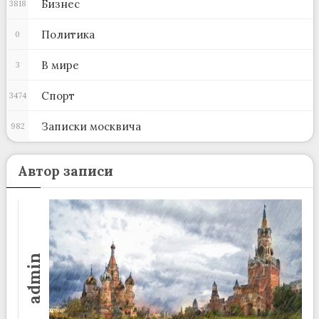
Бизнес
3818
Политика
0
В мире
3
Спорт
3474
Записки москвича
982
Автор записи
admin