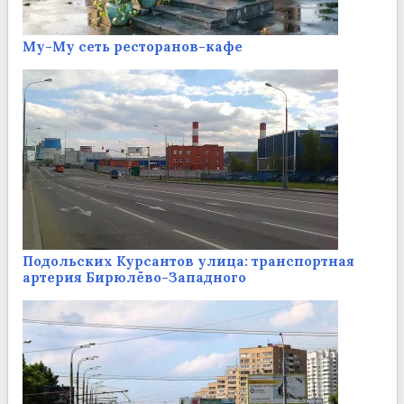
Му-Му сеть ресторанов-кафе
Подольских Курсантов улица: транспортная
артерия Бирюлёво-Западного