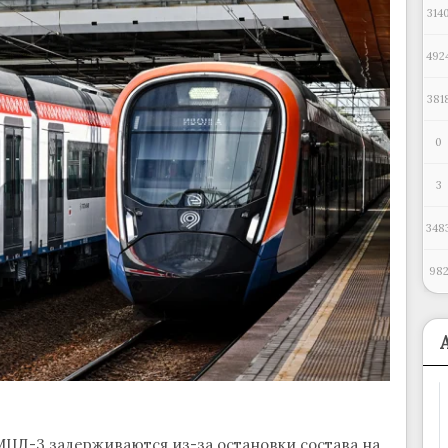
314
492
381
0
3
348
98
ЦД-3 задерживаются из-за остановки состава на