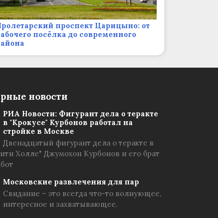
ролетарский проспект Царицыно: от
абочего посёлка до современного
района
рные новости
РИА Новости: Фигурант дела о теракте
в "Крокусе" Курбонов работал на
стройке в Москве
Двенадцатый фигурант дела о теракте в
Сити Холле" Джумохон Курбонов и его брат
абот
Московские развлечения для пар
Свидание – это всегда что-то волнующее,
интересное и захватывающее.