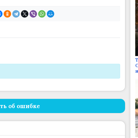
Т
С
и
ть об ошибке