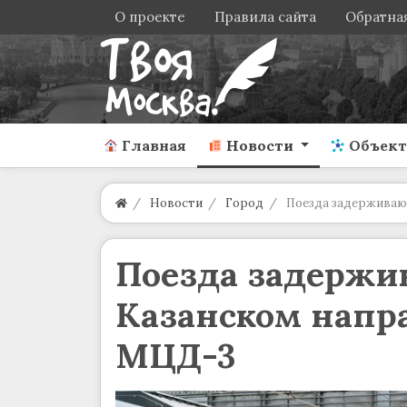
О проекте
Правила сайта
Обратная
Главная
Новости
Объек
Новости
Город
Поезда задерживаю
Поезда задержи
Казанском нап
МЦД-3