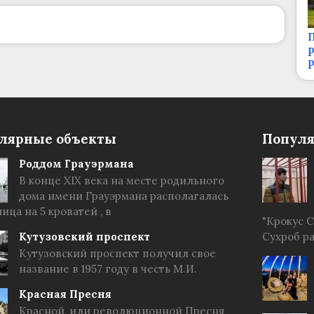
П
р
лярные объекты
Популя
Роддом Грауэрмана
В конце XIX века на месте родильного
дома имени Грауэрмана располагалась
ица на 5 кроватей , в
"Крокус 
Кутузовский проспект
Сухроб р
Кутузовский проспект получил свое
название в 1957 году в честь М.И.
Красная Пресня
Красной, или революционной Пресня