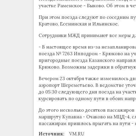
участке Раменское - Быково. Об этом в ч
При этом поезда следуют по соседним пу
Кратово, Есенинская и Ильинское.
Сотрудники МЖД принимают все меры дл
- В настоящее время из-за незапланиро
поезда № 7263 Ипподром - Крюково на уч
пригородные поезда Казанского направ
Крюково. Возможны задержки в обратную 
Вечером 23 октября также изменилось дв
аэропорт Шереметьево. В ведомстве уточни
до 05:30 следующего дня поезда на участ
курсировать по одному пути в обоих нап
До этого несколько десятков пассажиров 
маршруту Купавна - Очаково на МЦД-4, сл
пассажирам пришлось прыгать на пути - 
Источник:
VM.RU