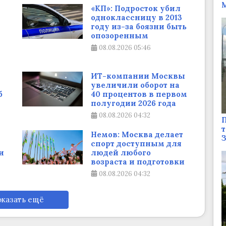
М
«КП»: Подросток убил
одноклассницу в 2013
году из-за боязни быть
опозоренным
08.08.2026
05:46
ИТ-компании Москвы
увеличили оборот на
б
40 процентов в первом
полугодии 2026 года
08.08.2026
04:32
П
т
Немов: Москва делает
спорт доступным для
и
людей любого
возраста и подготовки
08.08.2026
04:32
казать ещё