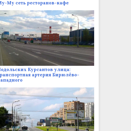
у-Му сеть ресторанов-кафе
одольских Курсантов улица:
ранспортная артерия Бирюлёво-
Западного