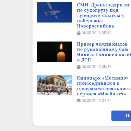
СМИ: Дроны ударили
по сухогрузу под
турецким флагом у
побережья
Новороссийска
08.08.2026
05:46
Призер чемпионатов
по рукопашному бою
Никита Галишев поги
в ДТП
08.08.2026
05:46
Кинопарк «Москино»
присоединился к
программе лояльност
сервиса «Мосбилет»
08.08.2026
04:32
По