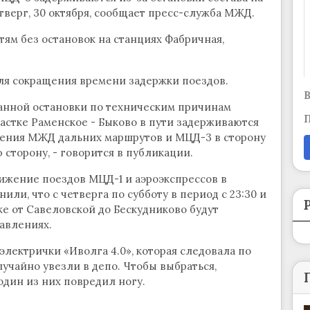
етверг, 30 октября, сообщает пресс-служба МЖД.
тям без остановок на станциях Фабричная,
я сокращения времени задержки поездов.
В
ванной остановки по техническим причинам
П
астке Раменское - Быково в пути задерживаются
ления МЖД дальних маршрутов и МЦД-3 в сторону
сторону, - говорится в публикации.
ижение поездов МЦД-1 и аэроэкспрессов в
ли, что с четверга по субботу в период с 23:30 и
ке от Савеловской до Бескудниково будут
равлениях.
электрички «Иволга 4.0», которая следовала по
учайно увезли в депо. Чтобы выбраться,
один из них повредил ногу.