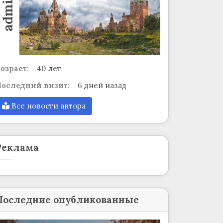
admin
озраст:
40 лет
оследний визит:
6 дней назад
Все новости автора
Реклама
Последние опубликованные