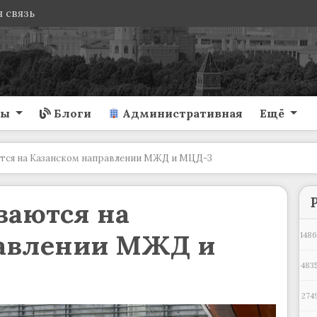
 связь
ты
Блоги
Административная
Ещё
тся на Казанском направлении МЖД и МЦД-3
ваются на
равлении МЖД и
1486
4835
274