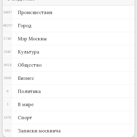
Происшествия
14857
Город
48297
Мэр Москвы
2749
Культура
3140
Общество
4924
Бизнес
3818
Политика
0
В мире
3
Спорт
3478
Записки москвича
982