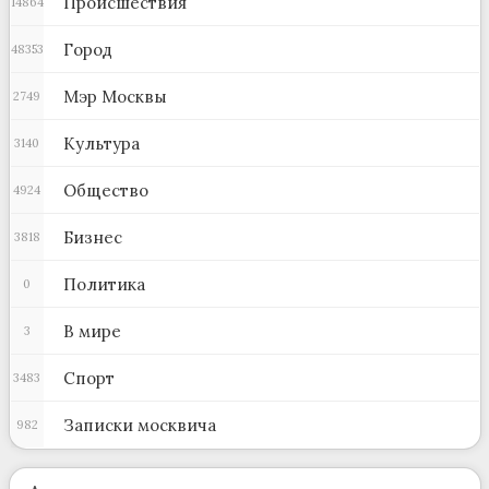
Происшествия
14864
Город
48353
Мэр Москвы
2749
Культура
3140
Общество
4924
Бизнес
3818
Политика
0
В мире
3
Спорт
3483
Записки москвича
982