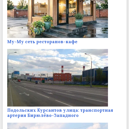
Му-Му сеть ресторанов-кафе
Подольских Курсантов улица: транспортная
артерия Бирюлёво-Западного