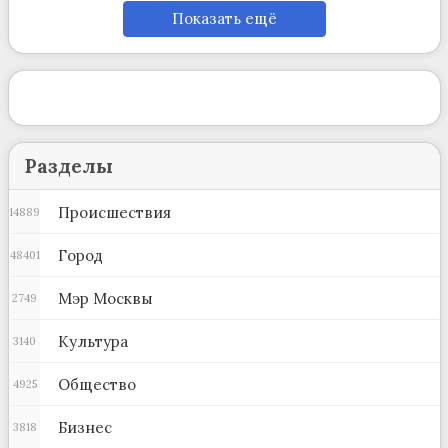
Показать ещё
Разделы
Происшествия
14889
Город
48401
Мэр Москвы
2749
Культура
3140
Общество
4925
Бизнес
3818