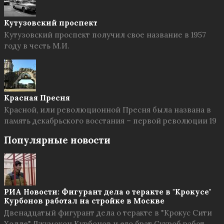
Кутузовский проспект
Кутузовский проспект получил свое название в 1957
году в честь М.И.
Красная Пресня
Красной, или революционной Пресня была названа в
память декабрьского восстания – первой революции 19
Популярные новости
РИА Новости: Фигурант дела о теракте в "Крокусе"
Курбонов работал на стройке в Москве
Двенадцатый фигурант дела о теракте в "Крокус Сити
Холле" Джумохон Курбонов и его брат Сухроб работ