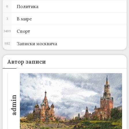
Политика
0
В мире
3
Спорт
3489
Записки москвича
982
Автор записи
admin