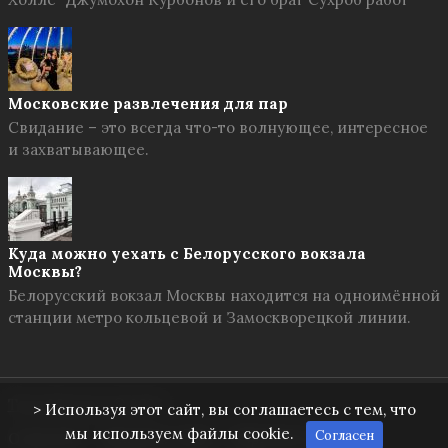
Московские развлечения для пар
Свидание – это всегда что-то волнующее, интересное
и захватывающее.
Куда можно уехать с Белорусского вокзала
Москвы?
Белорусский вокзал Москвы находится на одноимённой
станции метро кольцевой и Замоскворецкой линии.
Твоя Москва
© 2026
> Используя этот сайт, вы соглашаетесь с тем, что
мы используем файлы cookie.
Согласен
О проекте
Правила сайта
Обратная связь