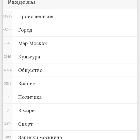
Разделы
Происшествия
14847
Город
48244
Мэр Москвы
2749
Культура
3140
Общество
4924
Бизнес
3818
Политика
0
В мире
3
Спорт
3474
Записки москвича
982