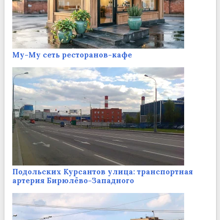
Му-Му сеть ресторанов-кафе
Подольских Курсантов улица: транспортная
артерия Бирюлёво-Западного