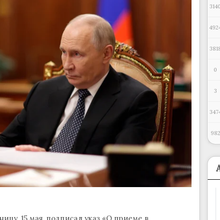
314
492
381
0
3
347
98
цу, 15 мая, подписал указ «О приеме в