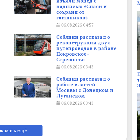
изъяли мопед с
М
надписью «Спаси и
сохрани от
гаишников»
06.08.2026
04:57
Собянин рассказал о
реконструкции двух
путепроводов в районе
Покровское-
Стрешнево
06.08.2026
03:43
П
Собянин рассказал о
т
работе властей
Москвы с Донецком и
Луганском
06.08.2026
03:43
казать ещё