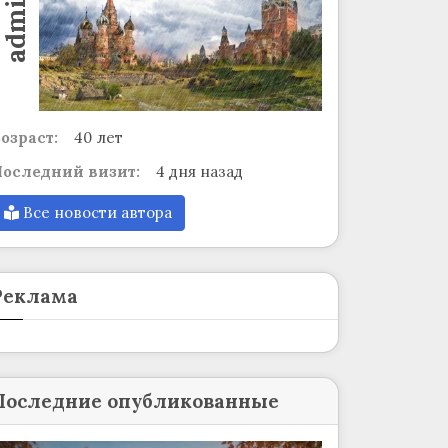
admin
озраст:
40 лет
оследний визит:
4 дня назад
Все новости автора
Реклама
Последние опубликованные