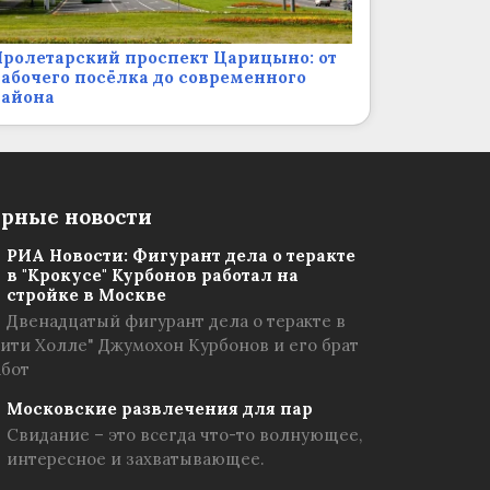
ролетарский проспект Царицыно: от
абочего посёлка до современного
района
рные новости
РИА Новости: Фигурант дела о теракте
в "Крокусе" Курбонов работал на
стройке в Москве
Двенадцатый фигурант дела о теракте в
Сити Холле" Джумохон Курбонов и его брат
абот
Московские развлечения для пар
Свидание – это всегда что-то волнующее,
интересное и захватывающее.