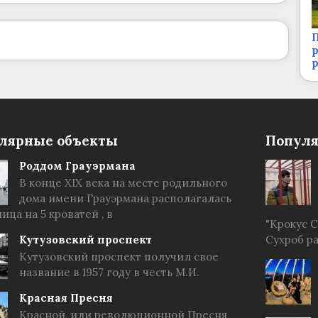
П
р
лярные объекты
Популя
Роддом Грауэрмана
В конце XIX века на месте родильного
дома имени Грауэрмана располагалась
ица на 5 кроватей , в
"Крокус 
Кутузовский проспект
Сухроб р
Кутузовский проспект получил свое
название в 1957 году в честь М.И.
Красная Пресня
Красной, или революционной Пресня