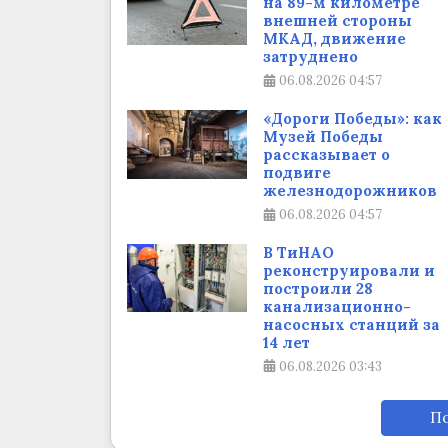
на 89-м километре
внешней стороны
МКАД, движение
затруднено
06.08.2026
04:57
«Дороги Победы»: как
Музей Победы
рассказывает о
подвиге
железнодорожников
06.08.2026
04:57
В ТиНАО
реконструировали и
построили 28
канализационно-
насосных станций за
14 лет
06.08.2026
03:43
По