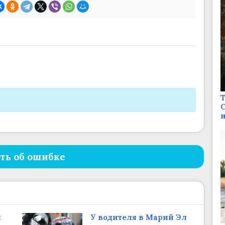
Т
С
и
ть об ошибке
я
У водителя в Марий Эл