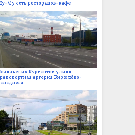
у-Му сеть ресторанов-кафе
одольских Курсантов улица:
ранспортная артерия Бирюлёво-
Западного