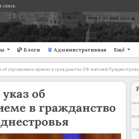
 связь
ты
Блоги
Административная
Ещё
аз об упрощенном приеме в гражданство РФ жителей Приднестровь
указ об
еме в гражданство
1484
днестровья
4824
274