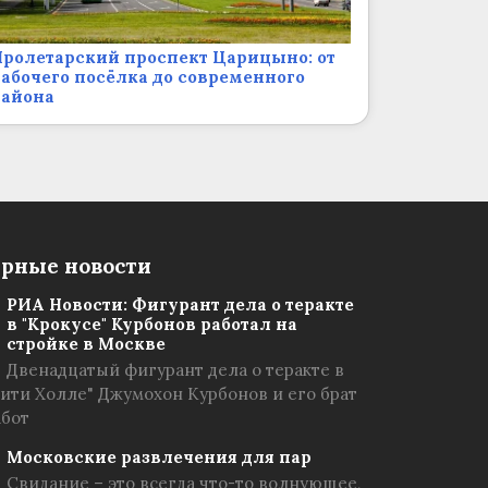
ролетарский проспект Царицыно: от
абочего посёлка до современного
района
рные новости
РИА Новости: Фигурант дела о теракте
в "Крокусе" Курбонов работал на
стройке в Москве
Двенадцатый фигурант дела о теракте в
Сити Холле" Джумохон Курбонов и его брат
абот
Московские развлечения для пар
Свидание – это всегда что-то волнующее,