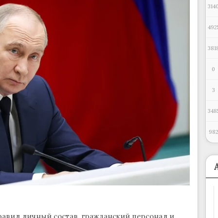
314
492
381
0
3
348
98
авил личный состав, гражданский персонал и