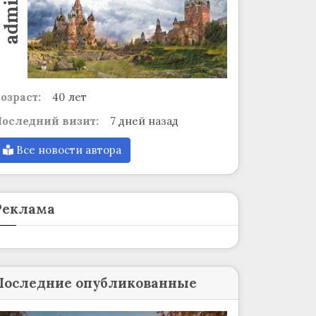
admin
озраст:
40 лет
оследний визит:
7 дней назад
Все новости автора
Реклама
Последние опубликованные