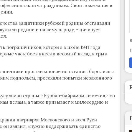
рофессиональным праздником. Свои пожелания в
щении.
течества защитники рубежей родины отстаивали
служили родине и нашему народу, - цитирует
ля.
В
ть пограничников, которые в июне 1941 года
П
первые часы боев внесли весомый вклад в срыв
граничники прошли многие испытания: боролись с
ким подпольем, пресекали попытки незаконного
усульман страны с Курбан-байрамом, отметив, что
кам ислама, а также призывает к милосердию и
дравил патриарха Московского и всея Руси
е он заявил, «нужно поддерживать единство