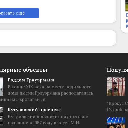
казать ещё
П
р
лярные объекты
Популя
Роддом Грауэрмана
В конце XIX века на месте родильного
дома имени Грауэрмана располагалась
ица на 5 кроватей , в
"Крокус 
Кутузовский проспект
Сухроб р
Кутузовский проспект получил свое
название в 1957 году в честь М.И.