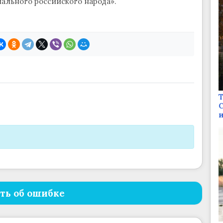
льного российского народа».
Т
С
и
ть об ошибке