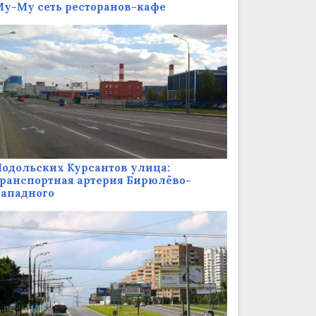
у-Му сеть ресторанов-кафе
одольских Курсантов улица:
ранспортная артерия Бирюлёво-
Западного