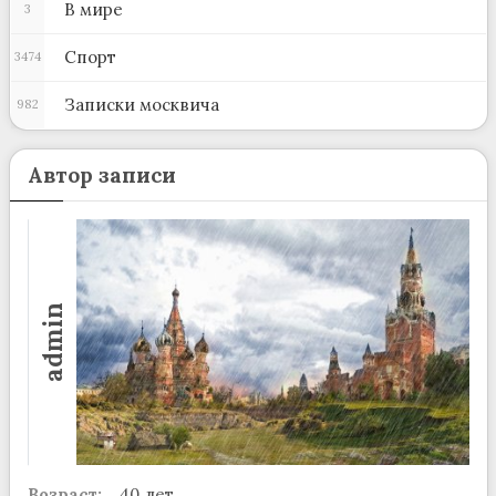
В мире
3
Спорт
3474
Записки москвича
982
Автор записи
admin
Возраст:
40 лет