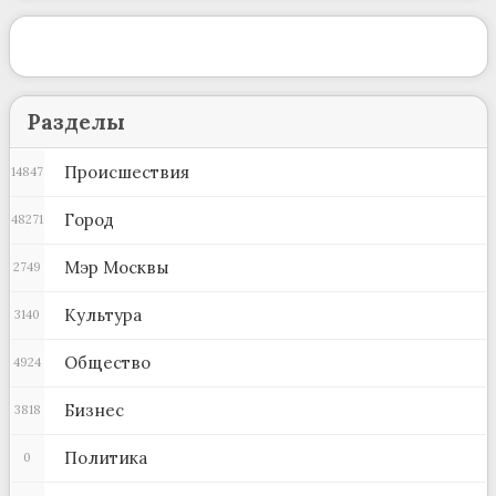
Разделы
Происшествия
14847
Город
48271
Мэр Москвы
2749
Культура
3140
Общество
4924
Бизнес
3818
Политика
0