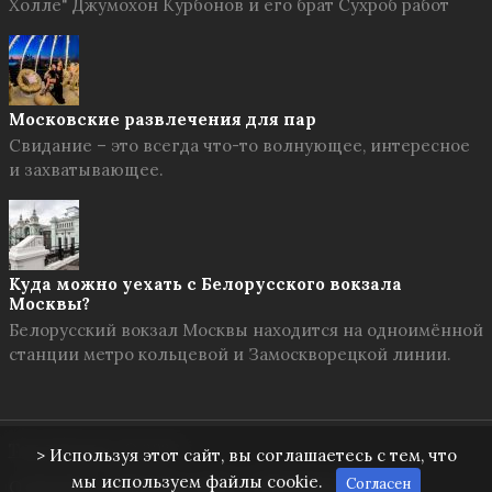
Холле" Джумохон Курбонов и его брат Сухроб работ
Московские развлечения для пар
Свидание – это всегда что-то волнующее, интересное
и захватывающее.
Куда можно уехать с Белорусского вокзала
Москвы?
Белорусский вокзал Москвы находится на одноимённой
станции метро кольцевой и Замоскворецкой линии.
Твоя Москва
© 2026
> Используя этот сайт, вы соглашаетесь с тем, что
мы используем файлы cookie.
Согласен
О проекте
Правила сайта
Обратная связь