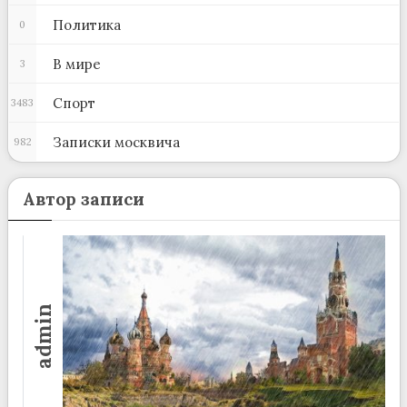
Политика
0
В мире
3
Спорт
3483
Записки москвича
982
Автор записи
admin