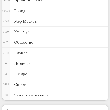
Происшествия
Город
48409
Мэр Москвы
2749
Культура
3140
Общество
4925
Бизнес
3818
Политика
0
В мире
3
Спорт
3489
Записки москвича
982