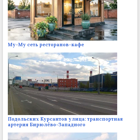
Му-Му сеть ресторанов-кафе
Подольских Курсантов улица: транспортная
артерия Бирюлёво-Западного