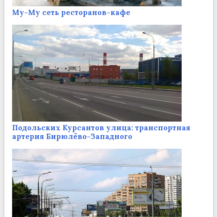
Му-Му сеть ресторанов-кафе
Подольских Курсантов улица: транспортная
артерия Бирюлёво-Западного