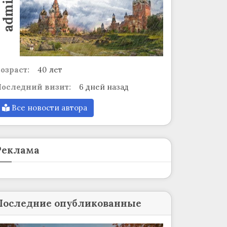
admin
озраст:
40 лет
оследний визит:
6 дней назад
Все новости автора
Реклама
Последние опубликованные