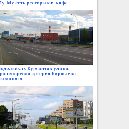
у-Му сеть ресторанов-кафе
одольских Курсантов улица:
ранспортная артерия Бирюлёво-
Западного