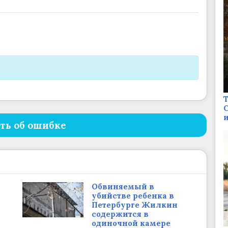
Т
С
и
ть об ошибке
Обвиняемый в
убийстве ребенка в
Петербурге Жилкин
содержится в
одиночной камере