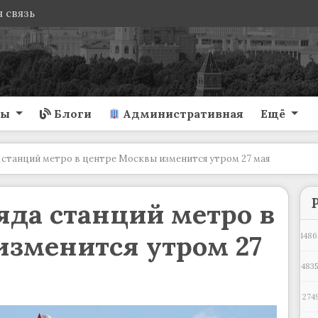
 связь
ты
Блоги
Административная
Ещё
станций метро в центре Москвы изменится утром 27 мая
яда станций метро в
изменится утром 27
1486
4835
274