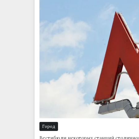
Город
Вестибюли некоторых станций столичного