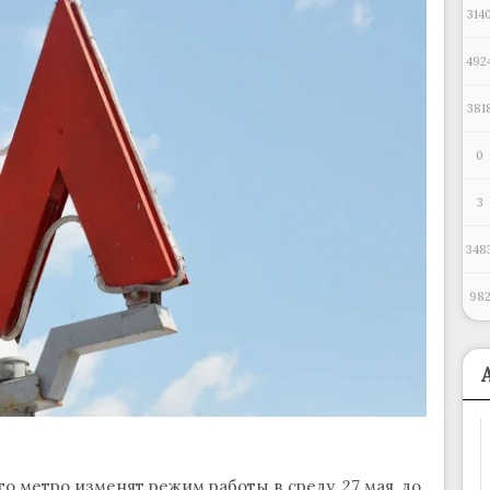
314
492
381
0
3
348
98
 метро изменят режим работы в среду, 27 мая, до