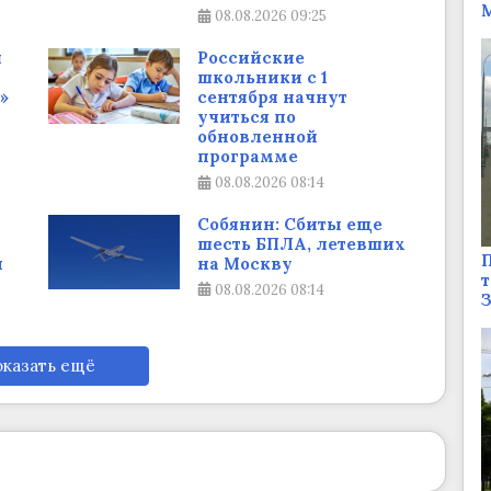
М
08.08.2026
09:25
я
Российские
школьники с 1
»
сентября начнут
учиться по
обновленной
программе
08.08.2026
08:14
Собянин: Сбиты еще
шесть БПЛА, летевших
П
и
на Москву
т
08.08.2026
08:14
казать ещё