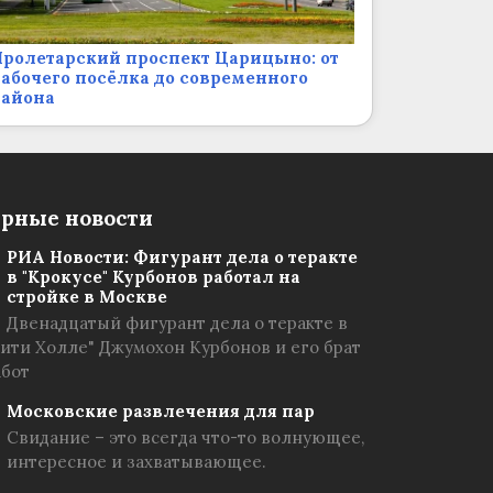
ролетарский проспект Царицыно: от
абочего посёлка до современного
района
рные новости
РИА Новости: Фигурант дела о теракте
в "Крокусе" Курбонов работал на
стройке в Москве
Двенадцатый фигурант дела о теракте в
Сити Холле" Джумохон Курбонов и его брат
абот
Московские развлечения для пар
Свидание – это всегда что-то волнующее,
интересное и захватывающее.