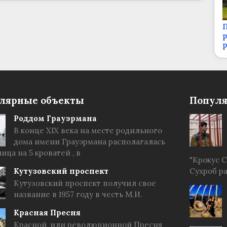
П
р
лярные объекты
Популя
Роддом Грауэрмана
В конце XIX века на месте родильного
дома имени Грауэрмана располагалась
ица на 5 кроватей , в
"Крокус 
Кутузовский проспект
Сухроб р
Кутузовский проспект получил свое
название в 1957 году в честь М.И.
Красная Пресня
Красной, или революционной Пресня