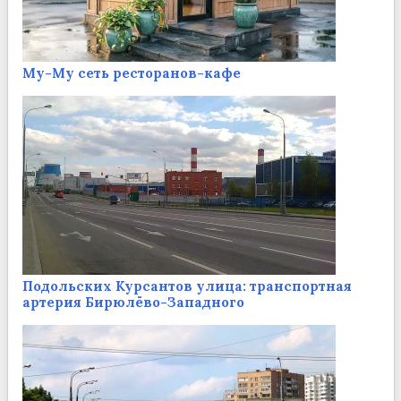
Му-Му сеть ресторанов-кафе
Подольских Курсантов улица: транспортная
артерия Бирюлёво-Западного