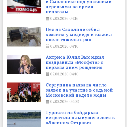
в Смоленске под упавшими
деревьями во время
непогоды
07.08.2026
04:16
Пес на Сахалине отбил
хозяина у медведя и выжил
после тяжелых ран
07.08.2026
04:16
Актриса Юлия Высоцкая
поздравила «Мосфото» с
первым днем рождения
07.08.2026
04:16
Сергунина назвала число
заявок на участие в седьмой
Московской неделе моды
07.08.2026
03:03
Туристы на байдарках
встретили плывущего лося в
«Лосином Острове»