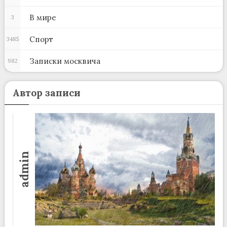
В мире
3
Спорт
3485
Записки москвича
982
Автор записи
admin