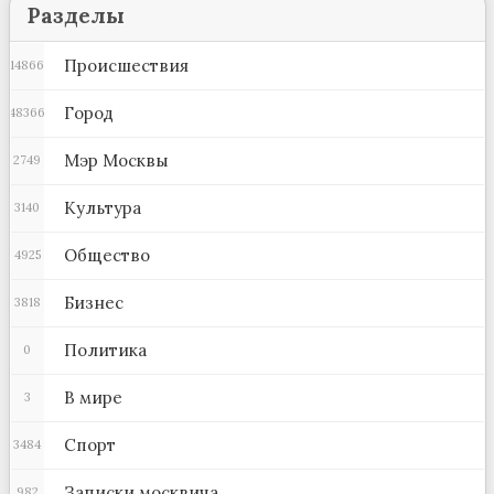
Разделы
Происшествия
14866
Город
48366
Мэр Москвы
2749
Культура
3140
Общество
4925
Бизнес
3818
Политика
0
В мире
3
Спорт
3484
Записки москвича
982