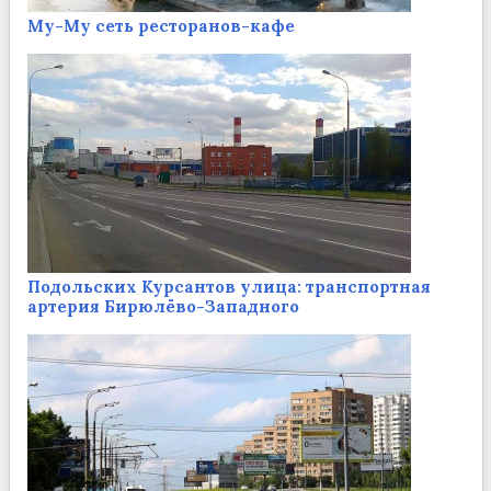
Му-Му сеть ресторанов-кафе
Подольских Курсантов улица: транспортная
артерия Бирюлёво-Западного