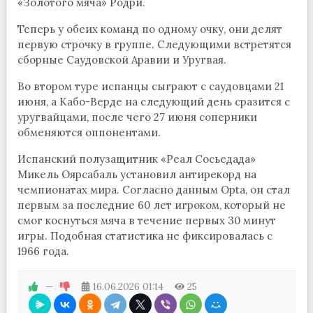
«Золотого мяча» Родри.
Теперь у обеих команд по одному очку, они делят
первую строчку в группе. Следующими встретятся
сборные Саудовской Аравии и Уругвая.
Во втором туре испанцы сыграют с саудовцами 21
июня, а Кабо-Верде на следующий день сразится с
уругвайцами, после чего 27 июня соперники
обменяются оппонентами.
Испанский полузащитник «Реал Сосьедада»
Микель Оярсабаль установил антирекорд на
чемпионатах мира. Согласно данным Opta, он стал
первым за последние 60 лет игроком, который не
смог коснуться мяча в течение первых 30 минут
игры. Подобная статистика не фиксировалась с
1966 года.
—
16.06.2026
01:14
25