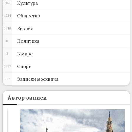
Культура
3140
Общество
4924
Бизнес
3818
Политика
0
В мире
3
Спорт
3477
Записки москвича
982
Автор записи