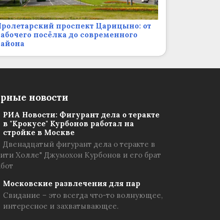
ролетарский проспект Царицыно: от
абочего посёлка до современного
района
рные новости
РИА Новости: Фигурант дела о теракте
в "Крокусе" Курбонов работал на
стройке в Москве
Двенадцатый фигурант дела о теракте в
Сити Холле" Джумохон Курбонов и его брат
абот
Московские развлечения для пар
Свидание – это всегда что-то волнующее,
интересное и захватывающее.