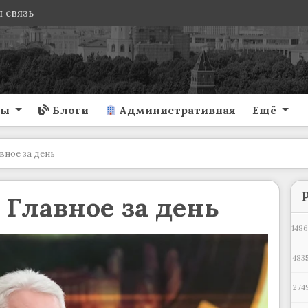
 связь
ты
Блоги
Административная
Ещё
вное за день
 Главное за день
1486
4835
274