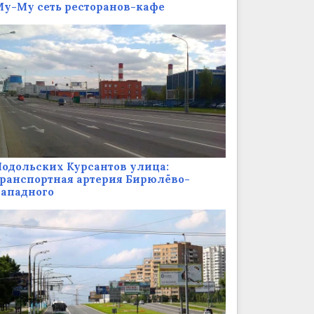
у-Му сеть ресторанов-кафе
одольских Курсантов улица:
ранспортная артерия Бирюлёво-
Западного