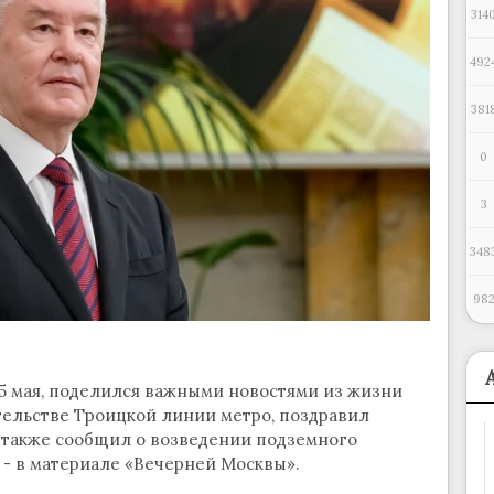
314
492
381
0
3
348
98
15 мая, поделился важными новостями из жизни
ительстве Троицкой линии метро, поздравил
а также сообщил о возведении подземного
 - в материале «Вечерней Москвы».