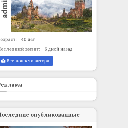
admin
озраст:
40 лет
оследний визит:
6 дней назад
Все новости автора
Реклама
Последние опубликованные