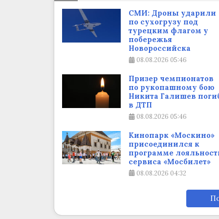
СМИ: Дроны ударили
по сухогрузу под
турецким флагом у
побережья
Новороссийска
08.08.2026
05:46
Призер чемпионатов
по рукопашному бою
Никита Галишев поги
в ДТП
08.08.2026
05:46
Кинопарк «Москино»
присоединился к
программе лояльност
сервиса «Мосбилет»
08.08.2026
04:32
По