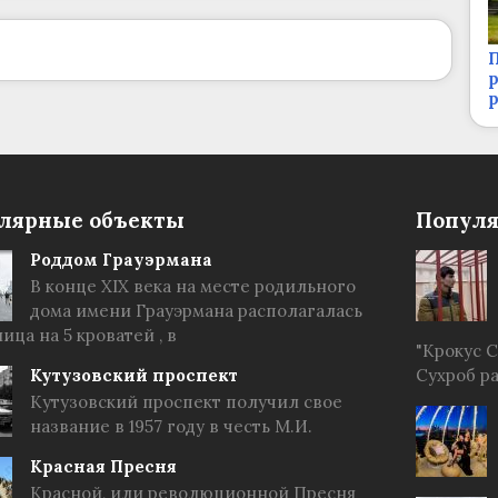
П
р
лярные объекты
Популя
Роддом Грауэрмана
В конце XIX века на месте родильного
дома имени Грауэрмана располагалась
ица на 5 кроватей , в
"Крокус 
Кутузовский проспект
Сухроб р
Кутузовский проспект получил свое
название в 1957 году в честь М.И.
Красная Пресня
Красной, или революционной Пресня