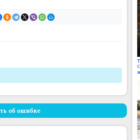
Т
С
и
ть об ошибке