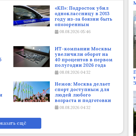
М
«КП»: Подросток убил
одноклассницу в 2013
году из-за боязни быть
опозоренным
08.08.2026
05:46
ИТ-компании Москвы
увеличили оборот на
б
40 процентов в первом
полугодии 2026 года
П
08.08.2026
04:32
т
Немов: Москва делает
спорт доступным для
и
людей любого
возраста и подготовки
08.08.2026
04:32
казать ещё