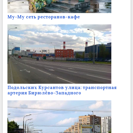
Му-Му сеть ресторанов-кафе
Подольских Курсантов улица: транспортная
артерия Бирюлёво-Западного