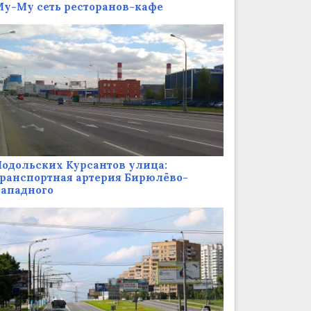
у-Му сеть ресторанов-кафе
одольских Курсантов улица:
ранспортная артерия Бирюлёво-
Западного