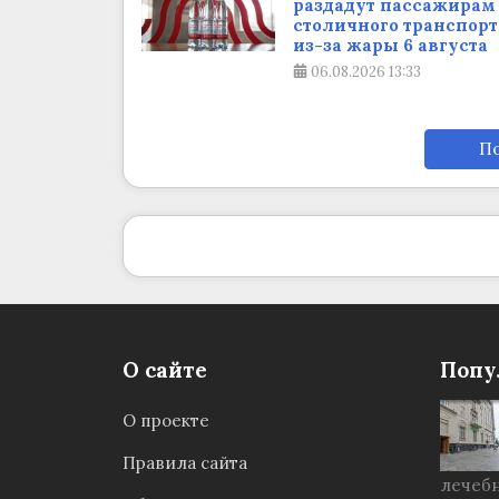
раздадут пассажирам
столичного транспорт
из-за жары 6 августа
06.08.2026
13:33
По
О сайте
Попу
О проекте
Правила сайта
лечебн