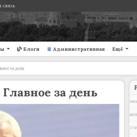
 связь
ты
Блоги
Административная
Ещё
вное за день
 Главное за день
1484
4826
274