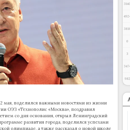
314
492
381
0
3
347
98
22 мая, поделился важными новостями из жизни
итии ОЭЗ «Технополис «Москва», поздравил
летием со дня основания, открыл Ленинградский
программе развития города, поделился успехами
кой олимпиаде, а также рассказал о новой школе