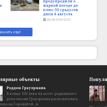
предупредили о
а
жаркой погоде до
плюс 30 градусов
днем 6 августа
06.08.2026
13:33
казать ещё
лярные объекты
Популя
Роддом Грауэрмана
В конце XIX века на месте родильного
дома имени Грауэрмана располагалась
ица на 5 кроватей , в