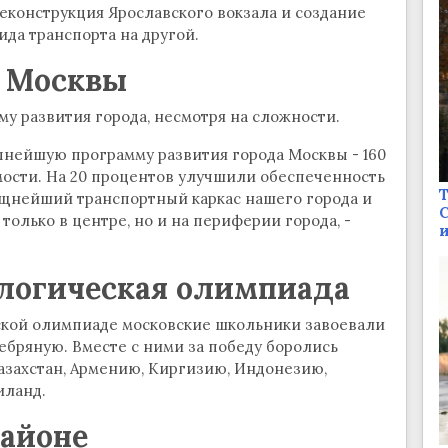
еконструкция Ярославского вокзала и создание
ида транспорта на другой.
я Москвы
у развития города, несмотря на сложности.
упнейшую программу развития города Москвы - 160
ости. На 20 процентов улучшили обеспеченность
Т
щнейший транспортный каркас нашего города и
С
только в центре, но и на периферии города, -
и
логическая олимпиада
кой олимпиаде московские школьники завоевали
ебряную. Вместе с ними за победу боролись
Казахстан, Армению, Киргизию, Индонезию,
иланд.
районе