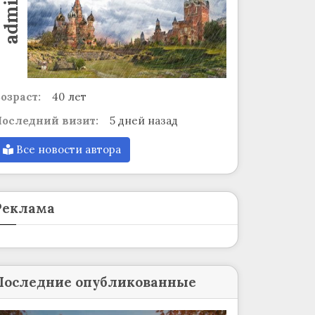
admin
озраст:
40 лет
оследний визит:
5 дней назад
Все новости автора
Реклама
Последние опубликованные