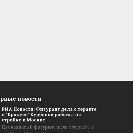
рные новости
РИА Новости: Фигурант дела о теракте
в "Крокусе" Курбонов работал на
стройке в Москве
Двенадцатый фигурант дела о теракте в