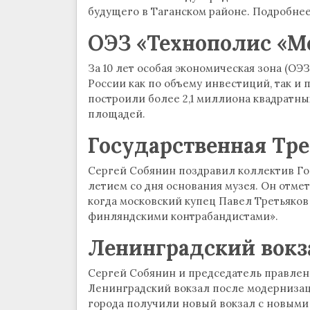
будущего в Таганском районе. Подробнее
ОЭЗ «Технополис «М
За 10 лет особая экономическая зона (ОЭ
России как по объему инвестиций, так и
построили более 2,1 миллиона квадрат
площадей.
Государственная Тре
Сергей Собянин поздравил коллектив Гос
летием со дня основания музея. Он отмети
когда московский купец Павел Третьяков
финляндскими контрабандистами».
Ленинградский вокз
Сергей Собянин и председатель правле
Ленинградский вокзал после модернизац
города получили новый вокзал с новыми