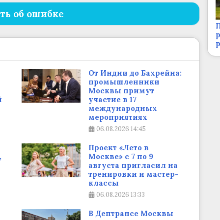
ть об ошибке
П
р
От Индии до Бахрейна:
промышленники
Москвы примут
й
участие в 17
международных
мероприятиях
06.08.2026
14:45
Проект «Лето в
,
Москве» с 7 по 9
августа пригласил на
тренировки и мастер-
классы
06.08.2026
13:33
В Дептрансе Москвы