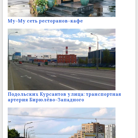
Му-Му сеть ресторанов-кафе
Подольских Курсантов улица: транспортная
артерия Бирюлёво-Западного