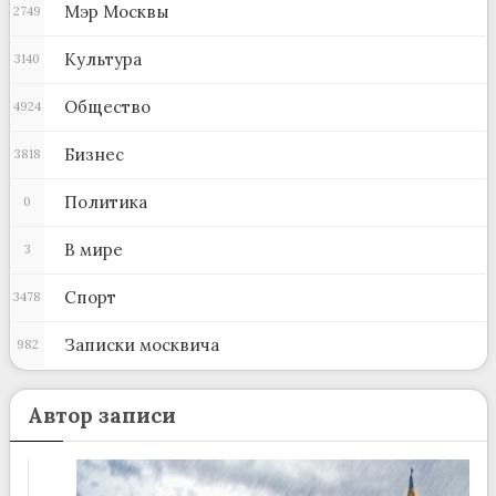
Мэр Москвы
2749
Культура
3140
Общество
4924
Бизнес
3818
Политика
0
В мире
3
Спорт
3478
Записки москвича
982
Автор записи