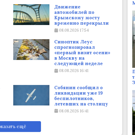
М
Движение
автомобилей по
Крымскому мосту
временно перекрыли
08.08.2026
17:54
Синоптик Леус
спрогнозировал
«первый визит осени»
в Москву на
следующей неделе
08.08.2026
16:41
П
т
В
Собянин сообщил о
ликвидации уже 19
беспилотников,
летевших на столицу
08.08.2026
16:41
казать ещё