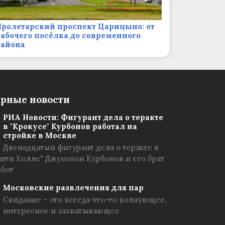
ролетарский проспект Царицыно: от
абочего посёлка до современного
района
рные новости
РИА Новости: Фигурант дела о теракте
в "Крокусе" Курбонов работал на
стройке в Москве
Двенадцатый фигурант дела о теракте в
Сити Холле" Джумохон Курбонов и его брат
абот
Московские развлечения для пар
Свидание – это всегда что-то волнующее,
интересное и захватывающее.