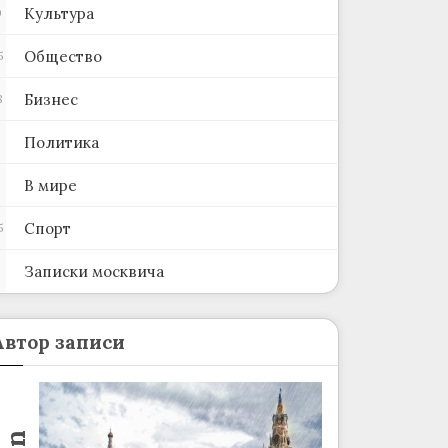
Культура
0
Общество
5
Бизнес
8
Политика
В мире
Спорт
5
Записки москвича
2
Автор записи