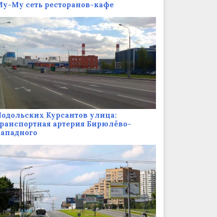
у-Му сеть ресторанов-кафе
одольских Курсантов улица:
ранспортная артерия Бирюлёво-
Западного