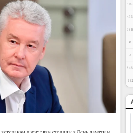
314
492
381
0
3
348
98
 ветеранам и жителям столицы в День памяти и