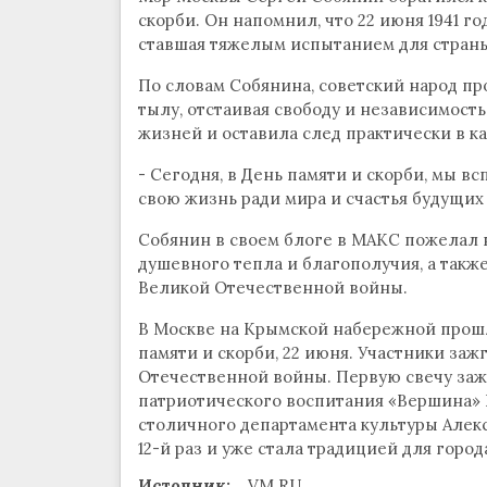
скорби. Он напомнил, что 22 июня 1941 г
ставшая тяжелым испытанием для страны
По словам Собянина, советский народ про
тылу, отстаивая свободу и независимост
жизней и оставила след практически в к
- Сегодня, в День памяти и скорби, мы 
свою жизнь ради мира и счастья будущих 
Собянин в своем блоге в МАКС пожелал в
душевного тепла и благополучия, а такж
Великой Отечественной войны.
В Москве на Крымской набережной прошл
памяти и скорби, 22 июня. Участники зажг
Отечественной войны. Первую свечу заже
патриотического воспитания «Вершина» 
столичного департамента культуры Алекс
12-й раз и уже стала традицией для город
Источник:
VM.RU