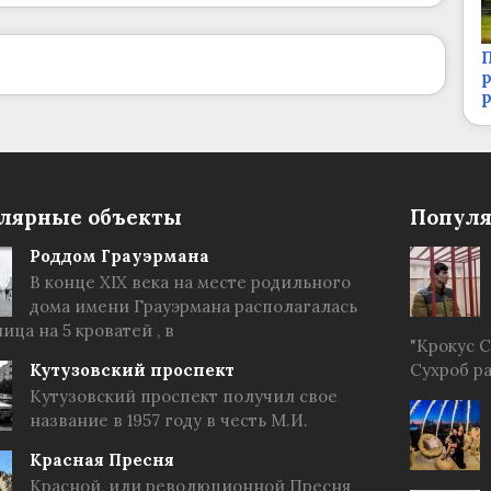
П
р
лярные объекты
Популя
Роддом Грауэрмана
В конце XIX века на месте родильного
дома имени Грауэрмана располагалась
ица на 5 кроватей , в
"Крокус 
Кутузовский проспект
Сухроб р
Кутузовский проспект получил свое
название в 1957 году в честь М.И.
Красная Пресня
Красной, или революционной Пресня