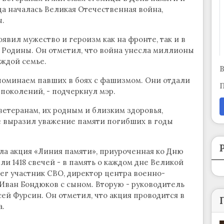
ода началась Великая Отечественная война,
.
явил мужество и героизм как на фронте, так и в
ь Родины. Он отметил, что война унесла миллионы
аждой семье.
В
вспоминаем павших в боях с фашизмом. Они отдали
П
поколений, - подчеркнул мэр.
етеранам, их родным и близким здоровья,
е выразил уважение памяти погибших в годы
а акция «Линия памяти», приуроченная ко Дню
ли 1418 свечей - в память о каждом дне Великой
г участник СВО, директор центра военно-
Иван Бондюков с сыном. Вторую - руководитель
ей Фурсин. Он отметил, что акция проводится в
а.