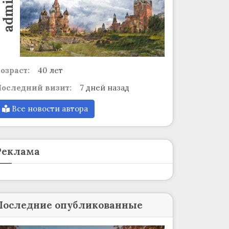
admin
озраст:
40 лет
оследний визит:
7 дней назад
Все новости автора
Реклама
Последние опубликованные