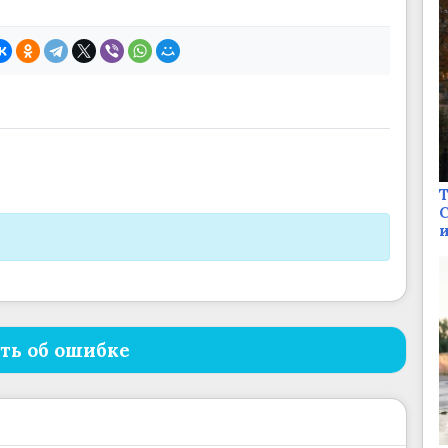
Т
С
и
ть об ошибке