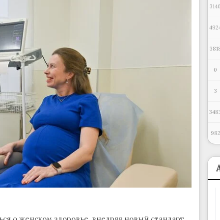
314
492
381
0
3
348
98
ся о женском здоровье, внедряя новый стандарт