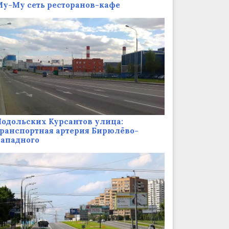
у-Му сеть ресторанов-кафе
одольских Курсантов улица:
ранспортная артерия Бирюлёво-
Западного