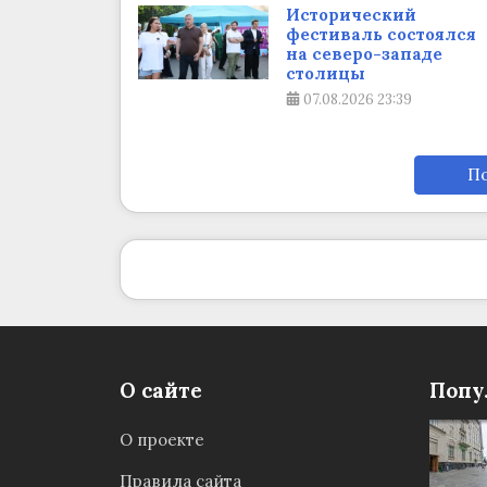
Исторический
фестиваль состоялся
на северо-западе
столицы
07.08.2026
23:39
По
О сайте
Попу
О проекте
Правила сайта