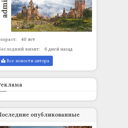
admin
озраст:
40 лет
оследний визит:
6 дней назад
Все новости автора
Реклама
Последние опубликованные