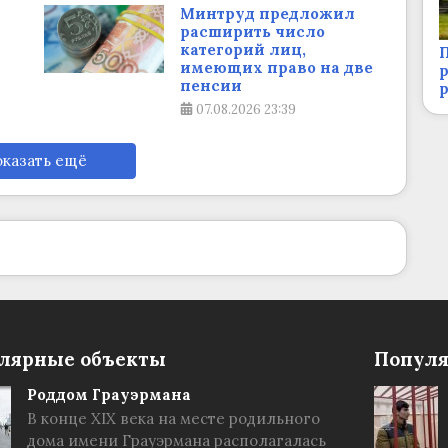
Минтруд предложил
расширить число
категорий лиц,
П
имеющих право на две
р
пенсии
07.08.2026
23:39
казать ещё
лярные объекты
Популя
Роддом Грауэрмана
В конце XIX века на месте родильного
дома имени Грауэрмана располагалась