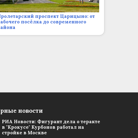
ролетарский проспект Царицыно: от
абочего посёлка до современного
района
рные новости
РИА Новости: Фигурант дела о теракте
в "Крокусе" Курбонов работал на
стройке в Москве