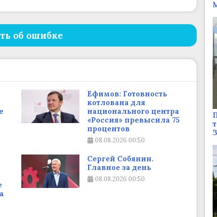
М
ть об ошибке
Ефимов: Готовность
котлована для
е
национального центра
П
«Россия» превысила 75
т
процентов
08.08.2026
00:50
Сергей Собянин.
Главное за день
08.08.2026
00:50
е
а