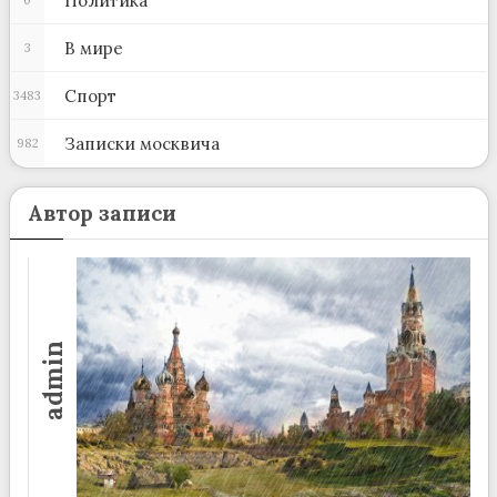
Политика
В мире
3
Спорт
3483
Записки москвича
982
Автор записи
admin