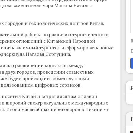
общила заместитель мэра Москвы Наталья
х городов и технологических центров Китая.
овательной работы по развитию туристического
В
ерских отношений с Китайской Народной
личить взаимный турпоток и сформировать новые
П
одчеркнула Наталья Сергунина.
ились о расширении контактов между
а двух городов, проведении совместных
акже будет происходить обмен лучшими
спользованием цифровых сервисов.
 посетил Китай и встретился там с главой
ли широкий спектр актуальных международных
ая. Итоги масштабных переговоров в Пекине - в