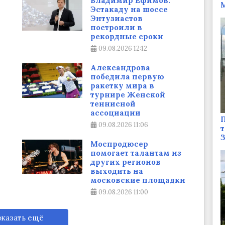
Владимир Ефимов:
М
Эстакаду на шоссе
Энтузиастов
построили в
рекордные сроки
09.08.2026
12:12
Александрова
победила первую
ракетку мира в
турнире Женской
теннисной
ассоциации
П
09.08.2026
11:06
т
Моспродюсер
помогает талантам из
других регионов
выходить на
московские площадки
09.08.2026
11:00
казать ещё