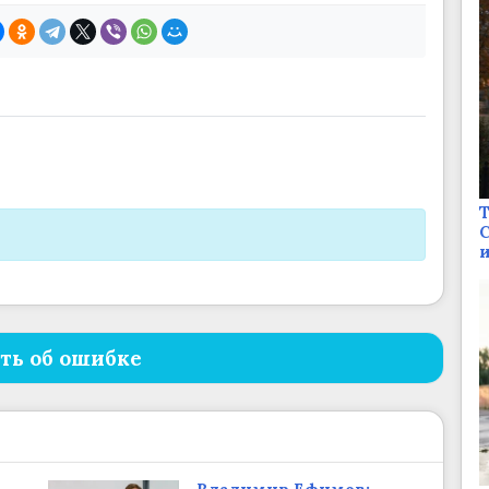
Т
С
и
ть об ошибке