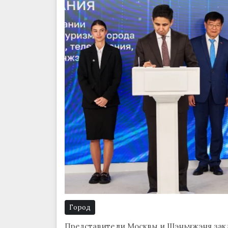
Город
Представители Москвы и Шэньчжэня зак