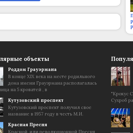
П
р
лярные объекты
Популя
Роддом Грауэрмана
В конце XIX века на месте родильного
дома имени Грауэрмана располагалась
ица на 5 кроватей , в
"Крокус 
Кутузовский проспект
Сухроб р
Кутузовский проспект получил свое
название в 1957 году в честь М.И.
Красная Пресня
Красной, или революционной Пресня