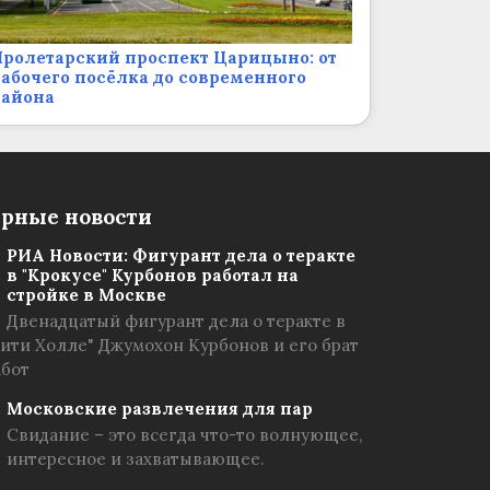
ролетарский проспект Царицыно: от
абочего посёлка до современного
района
рные новости
РИА Новости: Фигурант дела о теракте
в "Крокусе" Курбонов работал на
стройке в Москве
Двенадцатый фигурант дела о теракте в
Сити Холле" Джумохон Курбонов и его брат
абот
Московские развлечения для пар
Свидание – это всегда что-то волнующее,
интересное и захватывающее.