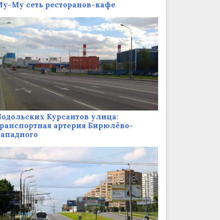
у-Му сеть ресторанов-кафе
одольских Курсантов улица:
ранспортная артерия Бирюлёво-
Западного