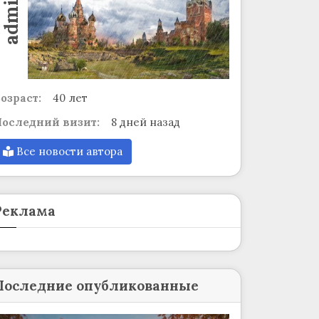
admin
озраст:
40 лет
оследний визит:
8 дней назад
Все новости автора
Реклама
Последние опубликованные