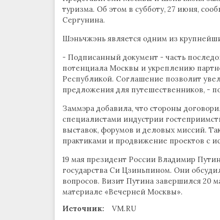
туризма. Об этом в субботу, 27 июня, со
Сергунина.
Шэньчжэнь является одним из крупнейши
- Подписанный документ - часть послед
потенциала Москвы и укреплению партн
Республикой. Соглашение позволит уве
предложения для путешественников, - п
Заммэра добавила, что стороны договор
специалистами индустрии гостеприимств
выставок, форумов и деловых миссий. Т
практиками и продвижение проектов с и
19 мая президент России Владимир Путин
государства Си Цзиньпином. Они обсуди
вопросов. Визит Путина завершился 20 м
материале «Вечерней Москвы».
Источник:
VM.RU