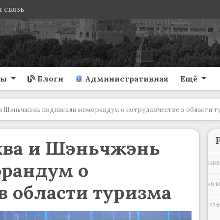
 связь
ты
Блоги
Административная
Ещё
и Шэньчжэнь подписали меморандум о сотрудничестве в области т
ква и Шэньчжэнь
рандум о
1488
в области туризма
484
274