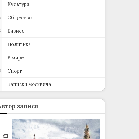
Культура
0
Общество
5
Бизнес
8
Политика
В мире
Спорт
9
Записки москвича
2
Автор записи