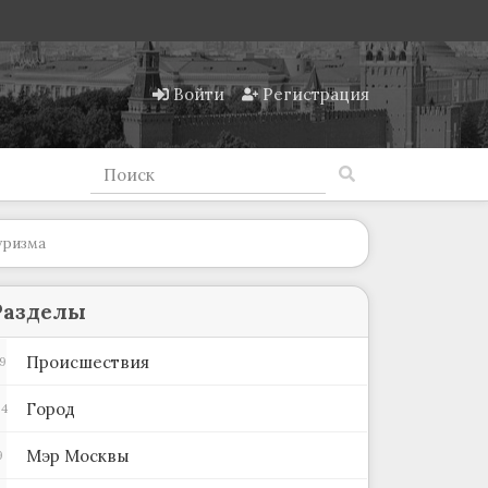
Войти
Регистрация
уризма
Разделы
Происшествия
9
Город
04
Мэр Москвы
9