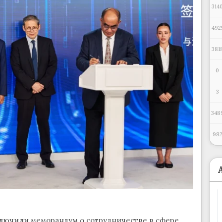
314
492
381
0
3
348
98
лючили меморандум о сотрудничестве в сфере