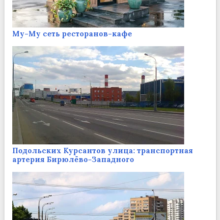
Му-Му сеть ресторанов-кафе
Подольских Курсантов улица: транспортная
артерия Бирюлёво-Западного