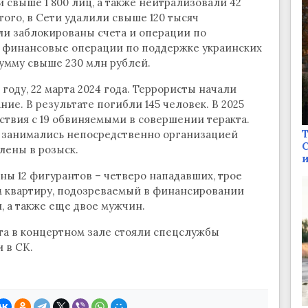
 свыше 1 800 лиц, а также нейтрализовали 42
ого, в Сети удалили свыше 120 тысяч
ли заблокированы счета и операции по
 финансовые операции по поддержке украинских
умму свыше 230 млн рублей.
году, 22 марта 2024 года. Террористы начали
ние. В результате погибли 145 человек. В 2025
твия с 19 обвиняемыми в совершении теракта.
Т
е занимались непосредственно организацией
С
лены в розыск.
и
ны 12 фигурантов – четверо нападавших, трое
м квартиру, подозреваемый в финансировании
 а также еще двое мужчин.
та в концертном зале стояли спецслужбы
 в СК.