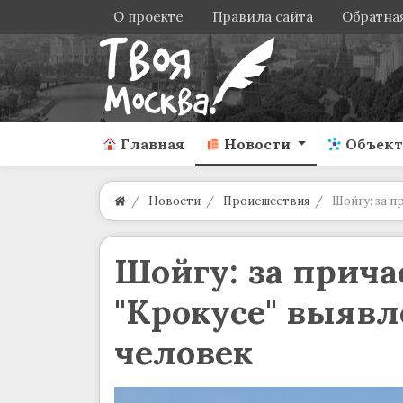
О проекте
Правила сайта
Обратная
Главная
Новости
Объек
Новости
Происшествия
Шойгу: за п
Шойгу: за причас
"Крокусе" выявл
человек