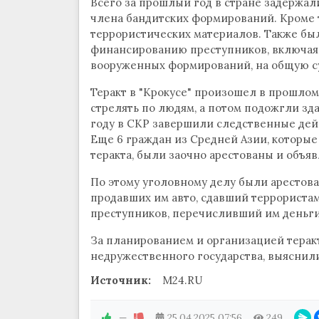
Всего за прошлый год в стране задержали
члена бандитских формирований. Кроме т
террористических материалов. Также бы
финансированию преступников, включая
вооруженных формирований, на общую с
Теракт в "Крокусе" произошел в прошлом 
стрелять по людям, а потом подожгли зда
году в СКР завершили следственные дейс
Еще 6 граждан из Средней Азии, которы
теракта, были заочно арестованы и объяв
По этому уголовному делу были арестова
продавших им авто, сдавший террориста
преступников, перечисливший им деньги,
За планированием и организацией терак
недружественного государства, выяснили
Источник:
M24.RU
—
25.04.2025
07:56
249