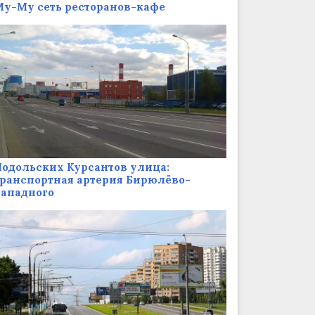
у-Му сеть ресторанов-кафе
одольских Курсантов улица:
ранспортная артерия Бирюлёво-
Западного