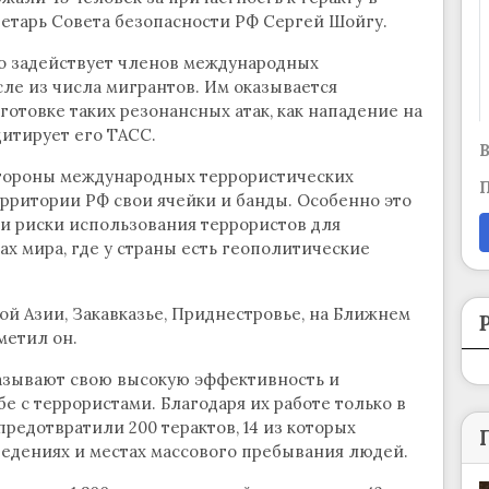
кретарь Совета безопасности РФ Сергей Шойгу.
но задействует членов международных
сле из числа мигрантов. Им оказывается
отовке таких резонансных атак, как нападение на
 цитирует его ТАСС.
В
 стороны международных террористических
П
ерритории РФ свои ячейки и банды. Особенно это
ки риски использования террористов для
х мира, где у страны есть геополитические
й Азии, Закавказье, Приднестровье, на Ближнем
метил он.
азывают свою высокую эффективность и
 с террористами. Благодаря их работе только в
предотвратили 200 терактов, 14 из которых
ведениях и местах массового пребывания людей.