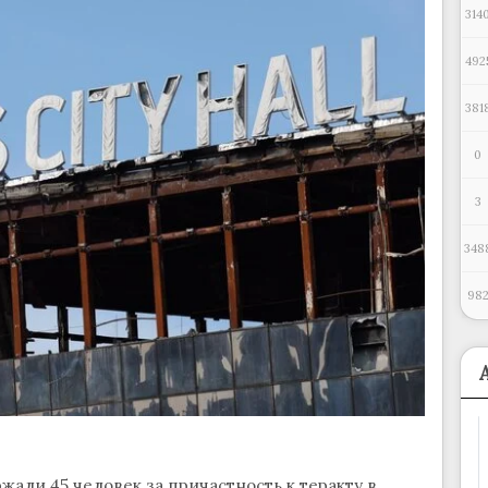
314
492
381
0
3
348
98
али 45 человек за причастность к теракту в