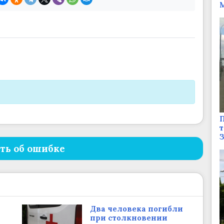
М
П
т
ть об ошибке
Два человека погибли
при столкновении