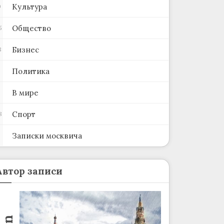
Культура
0
Общество
5
Бизнес
8
Политика
В мире
Спорт
8
Записки москвича
2
Автор записи