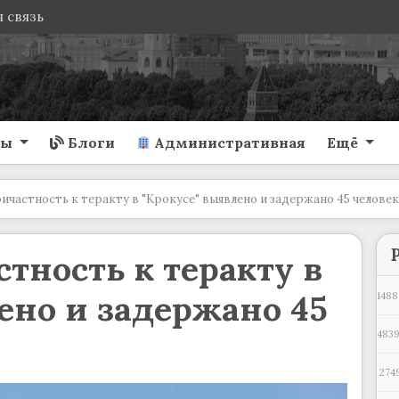
 связь
ты
Блоги
Административная
Ещё
ричастность к теракту в "Крокусе" выявлено и задержано 45 человек
тность к теракту в
ено и задержано 45
1488
4839
274