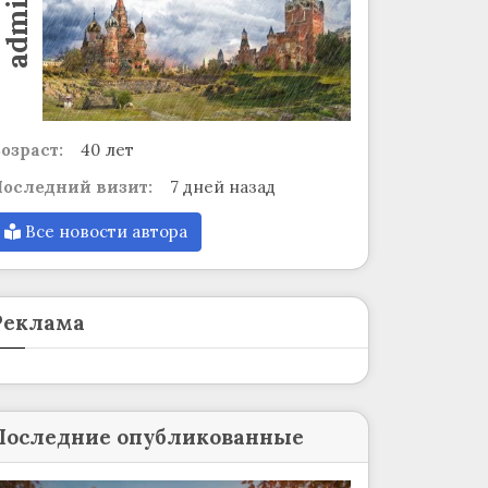
admin
озраст:
40 лет
оследний визит:
7 дней назад
Все новости автора
Реклама
Последние опубликованные