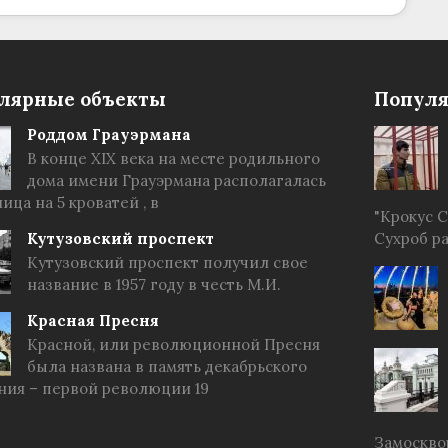
лярные объекты
Популя
Роддом Грауэрмана
В конце XIX века на месте родильного
дома имени Грауэрмана располагалась
ица на 5 кроватей , в
"Крокус 
Кутузовский проспект
Сухроб р
Кутузовский проспект получил свое
название в 1957 году в честь М.И.
Красная Пресня
Красной, или революционной Пресня
была названа в память декабрьского
ния – первой революции 19
Замоскво