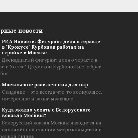
рные новости
РИА Новости: Фигурант дела о теракте
в "Крокусе" Курбонов работал на
стройке в Москве
Двенадцатый фигурант дела о теракте в
Сити Холле" Джумохон Курбонов и его брат
абот
Московские развлечения для пар
Свидание – это всегда что-то волнующее,
интересное и захватывающее.
Куда можно уехать с Белорусского
вокзала Москвы?
Белорусский вокзал Москвы находится на
одноимённой станции метро кольцевой и
рецкой линии.