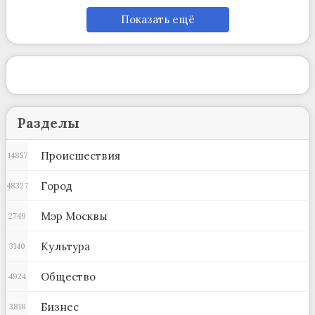
Показать ещё
Разделы
Происшествия
14857
Город
48327
Мэр Москвы
2749
Культура
3140
Общество
4924
Бизнес
3818