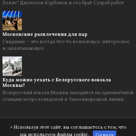
Холле" Джумохон Курбонов и его брат Сухроб работ
Московские развлечения для пар
Свидание – это всегда что-то волнующее, интересное
и захватывающее.
Куда можно уехать с Белорусского вокзала
Москвы?
Белорусский вокзал Москвы находится на одноимённой
станции метро кольцевой и Замоскворецкой линии.
Твоя Москва
© 2026
> Используя этот сайт, вы соглашаетесь с тем, что
мы используем файлы cookie.
Согласен
О проекте
Правила сайта
Обратная связь