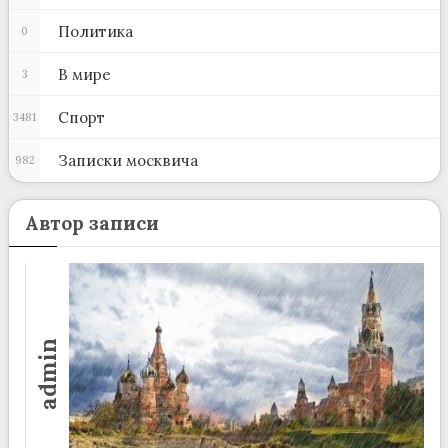
Политика
0
В мире
3
Спорт
3481
Записки москвича
982
Автор записи
admin