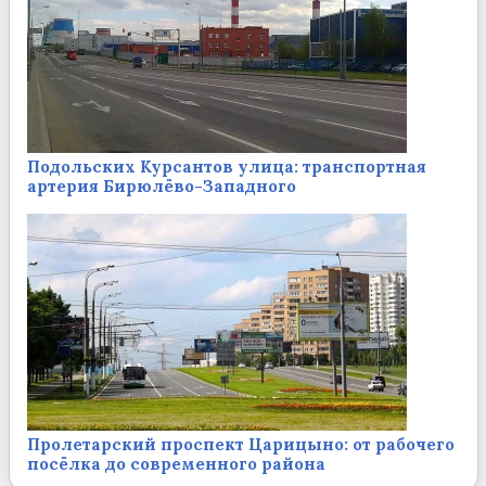
Подольских Курсантов улица: транспортная
артерия Бирюлёво-Западного
Пролетарский проспект Царицыно: от рабочего
посёлка до современного района