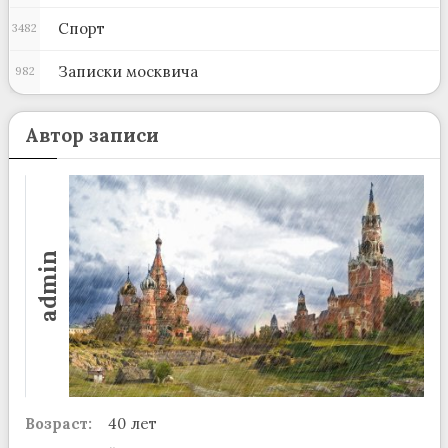
Спорт
3482
Записки москвича
982
Автор записи
admin
Возраст:
40 лет