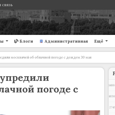
 связь
ты
Блоги
Административная
Ещё
дили москвичей об облачной погоде с дождем 30 мая
дупредили
лачной погоде с
1486
483
274