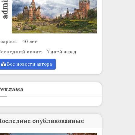
admin
озраст:
40 лет
оследний визит:
7 дней назад
Все новости автора
Реклама
Последние опубликованные