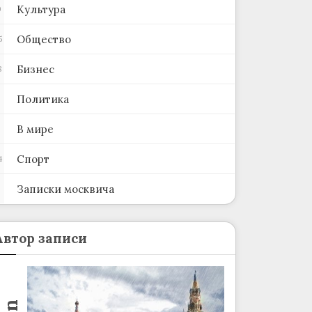
Культура
0
Общество
5
Бизнес
8
Политика
В мире
Спорт
4
Записки москвича
2
Автор записи