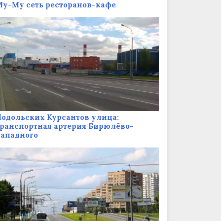
у-Му сеть ресторанов-кафе
одольских Курсантов улица:
ранспортная артерия Бирюлёво-
Западного