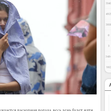
314
492
381
0
3
348
98
жидается пасмурная погода, весь день будет идти