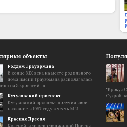
П
р
лярные объекты
Популя
Роддом Грауэрмана
В конце XIX века на месте родильного
дома имени Грауэрмана располагалась
ица на 5 кроватей , в
"Крокус 
Кутузовский проспект
Сухроб р
Кутузовский проспект получил свое
название в 1957 году в честь М.И.
Красная Пресня
Красной, или революционной Пресня