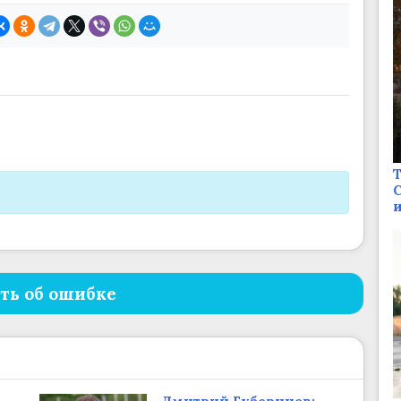
Т
С
и
ть об ошибке