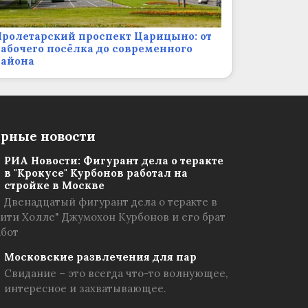
ролетарский проспект Царицыно: от
абочего посёлка до современного
района
рные новости
РИА Новости: Фигурант дела о теракте
в "Крокусе" Курбонов работал на
стройке в Москве
Двенадцатый фигурант дела о теракте в
Сити Холле" Джумохон Курбонов и его брат
абот
Московские развлечения для пар
Свидание – это всегда что-то волнующее,
интересное и захватывающее.