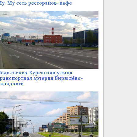
у-Му сеть ресторанов-кафе
одольских Курсантов улица:
ранспортная артерия Бирюлёво-
Западного