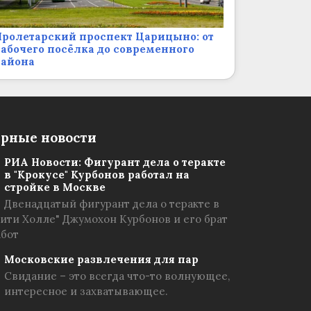
ролетарский проспект Царицыно: от
абочего посёлка до современного
района
рные новости
РИА Новости: Фигурант дела о теракте
в "Крокусе" Курбонов работал на
стройке в Москве
Двенадцатый фигурант дела о теракте в
Сити Холле" Джумохон Курбонов и его брат
абот
Московские развлечения для пар
Свидание – это всегда что-то волнующее,
интересное и захватывающее.