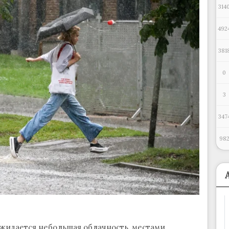
314
492
381
0
3
347
98
 ожидается небольшая облачность, местами