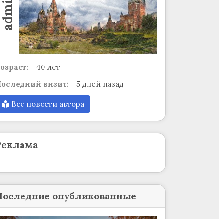
admin
озраст:
40 лет
оследний визит:
5 дней назад
Все новости автора
Реклама
Последние опубликованные