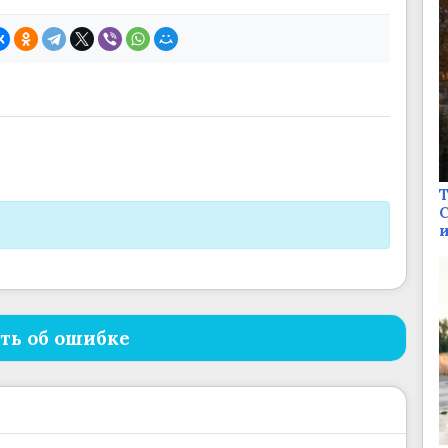
Т
С
и
ть об ошибке