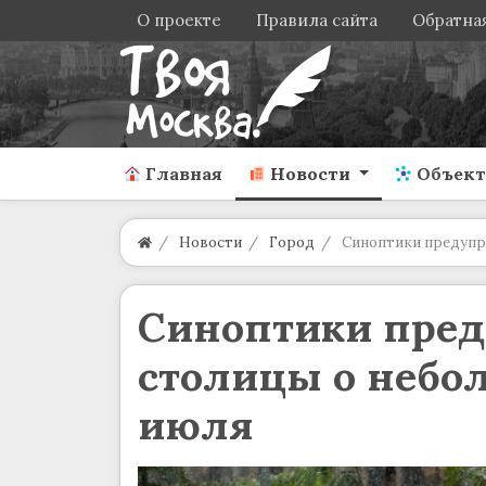
О проекте
Правила сайта
Обратная
Главная
Новости
Объек
Новости
Город
Синоптики предупре
Синоптики пре
столицы о небол
июля