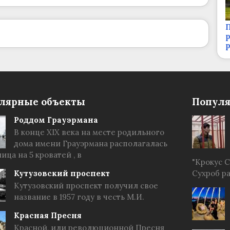
П
р
лярные объекты
Популя
Роддом Грауэрмана
В конце XIX века на месте родильного
дома имени Грауэрмана располагалась
ица на 5 кроватей , в
"Крокус 
Кутузовский проспект
Сухроб р
Кутузовский проспект получил свое
название в 1957 году в честь М.И.
Красная Пресня
Красной, или революционной Пресня