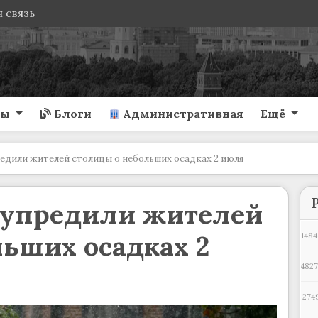
 связь
ты
Блоги
Административная
Ещё
дили жителей столицы о небольших осадках 2 июля
дупредили жителей
ьших осадках 2
1484
4827
274