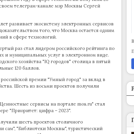
 своем телеграм-канале мэр Москвы Сергей
2 лет развивает экосистему электронных сервисов
доказательством того, что Москва остается одним
ий в сфере технологий.
В
вертый раз стал лидером российского рейтинга по
П
ых и муниципальных услуг в электронном виде.
дского хозяйства "IQ городов" столица в пятый
льные 120 баллов.
российской премии "Умный город" за вклад в
йства. Шесть из восьми проектов получили
Ценностные сервисы на портале mos.ru" стал
ре "Приоритет: цифра – 2023".
лучили шесть проектов столичного
и сам", "Библиотеки Москвы", туристический