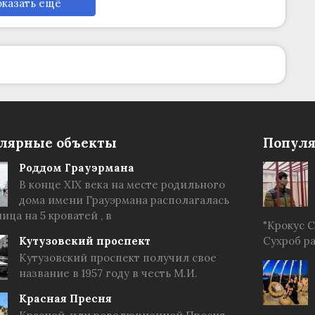
казать ещё
лярные объекты
Популя
Роддом Грауэрмана
В конце XIX века на месте родильного
дома имени Грауэрмана располагалась
ица на 5 кроватей , в
"Крокус 
Кутузовский проспект
Сухроб р
Кутузовский проспект получил свое
название в 1957 году в честь М.И.
Красная Пресня