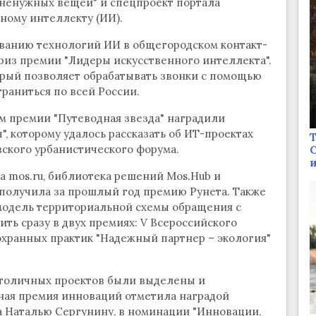
з ненужных вещей" и спецпроект портала
нному интеллекту (ИИ).
ванию технологий ИИ в общегородском контакт-
из премии "Лидеры искусственного интеллекта".
орый позволяет обрабатывать звонки с помощью
раниться по всей России.
м премии "Путеводная звезда" наградили
 которому удалось рассказать об ИТ-проектах
Т
ского урбанистического форума.
С
и
а mos.ru, библиотека решений Mos.Hub и
получила за прошлый год премию Рунета. Также
модель территориальной схемы обращения с
ть сразу в двух премиях: V Всероссийского
хранных практик "Надежный партнер – экология"
 столичных проектов были выделены и
ная премия инноваций отметила наградой
а Наталью Сергунину, в номинации "Инновации,