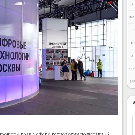
314
492
381
0
3
347
98
рошлом году в сфере технологий получили 25