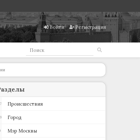
Войти
Регистрация
мии
Разделы
Происшествия
7
Город
9
Мэр Москвы
9