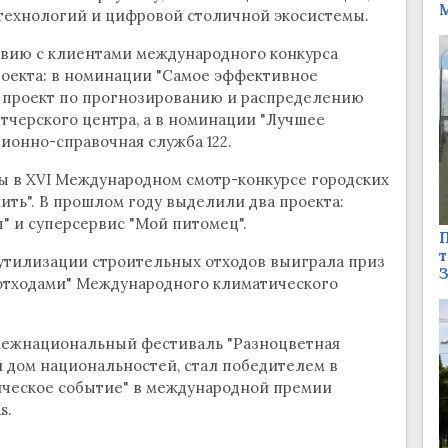
М
 технологий и цифровой столичной экосистемы.
вию с клиентами международного конкурса
роекта: в номинации "Самое эффективное
 проект по прогнозированию и распределению
тчерского центра, а в номинации "Лучшее
онно-справочная служба 122.
ы в XVI Международном смотр-конкурсе городских
жить". В прошлом году выделили два проекта:
 и суперсервис "Мой питомец".
П
т
утилизации строительных отходов выиграла приз
отходами" Международного климатического
межнациональный фестиваль "Разноцветная
 дом национальностей, стал победителем в
ческое событие" в международной премии
s.