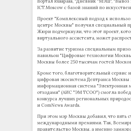
портал Russpass, "Дневник "МЭШ", "Выво
ICT.Moscow с базой знаний по искусстве
Проект "Комплексный подход к использо
центре Москвы" получил специальный пр
Жюри подчеркнули, что этот проект, кот
виртуального ассистента, может распрост
За развитие туризма специальным призо
павильон "Цифровые технологии Москвы",
Москвы более 250 тысячам гостей Москов
Кроме того, благотворительный сервис н
цифровая экосистема Дептранса Москвы 
информационная система "Электронная 
отходами" (АИС "ЭМ ТСОО") смогла победи
конкурса лучших региональных природоо
и ComNews Awards.
При этом мэр Москвы добавил, что пять
международными премиями. Так, Всемир
правительство Москвы, а именно заммэр