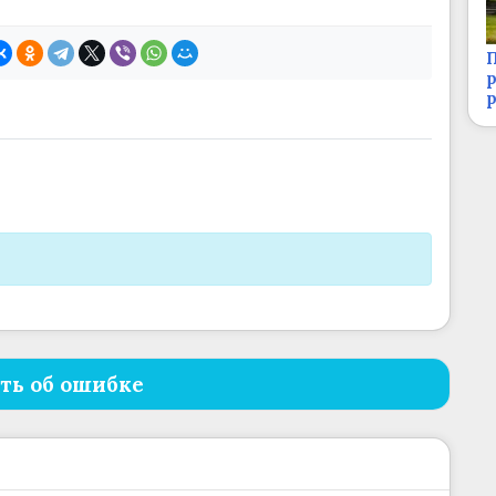
П
р
ть об ошибке