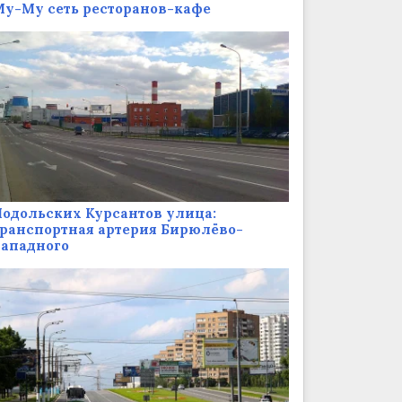
у-Му сеть ресторанов-кафе
одольских Курсантов улица:
ранспортная артерия Бирюлёво-
Западного