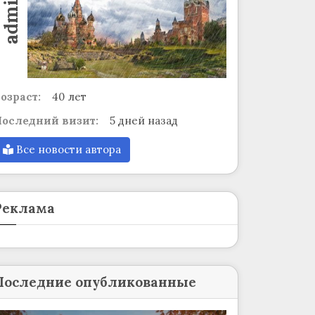
admin
озраст:
40 лет
оследний визит:
5 дней назад
Все новости автора
Реклама
Последние опубликованные