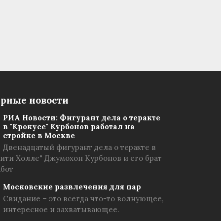
рные новости
РИА Новости: Фигурант дела о теракте
в "Крокусе" Курбонов работал на
стройке в Москве
Двенадцатый фигурант дела о теракте в
Сити Холле" Джумохон Курбонов и его брат
абот
Московские развлечения для пар
Свидание – это всегда что-то волнующее,
интересное и захватывающее.