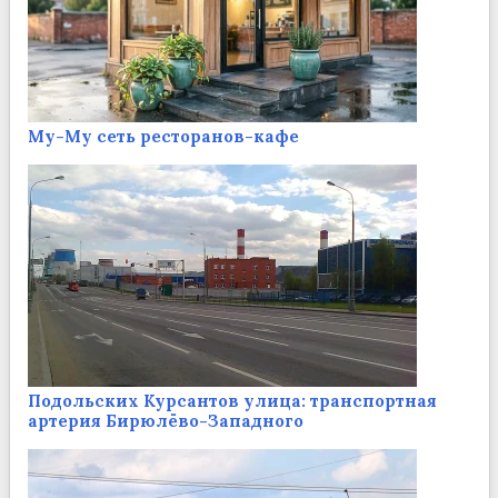
Му-Му сеть ресторанов-кафе
Подольских Курсантов улица: транспортная
артерия Бирюлёво-Западного