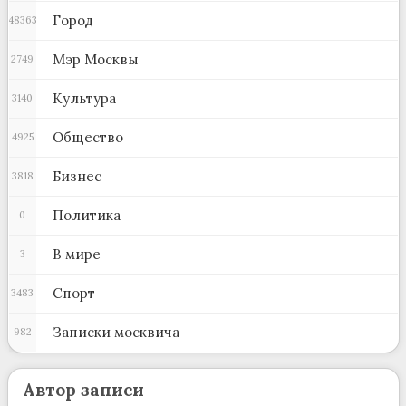
Город
48363
Мэр Москвы
2749
Культура
3140
Общество
4925
Бизнес
3818
Политика
0
В мире
3
Спорт
3483
Записки москвича
982
Автор записи