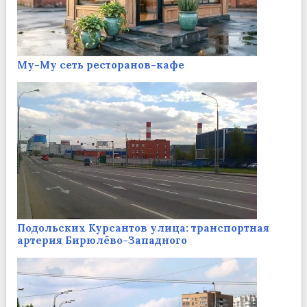
Му-Му сеть ресторанов-кафе
Подольских Курсантов улица: транспортная
артерия Бирюлёво-Западного