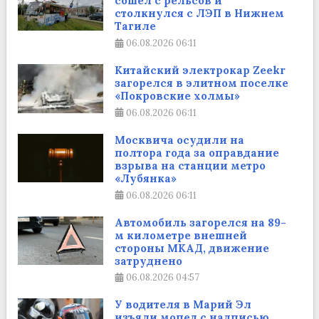
сошел с рельсов и
столкнулся с ЛЭП в Нижнем
Тагиле
06.08.2026
06:11
Китайский электрокар Zeekr
загорелся в элитном поселке
«Покровские холмы»
06.08.2026
06:11
Москвича осудили на
полтора года за оправдание
взрыва на станции метро
«Лубянка»
06.08.2026
06:11
Автомобиль загорелся на 89-
м километре внешней
стороны МКАД, движение
затруднено
06.08.2026
04:57
У водителя в Марий Эл
изъяли мопед с надписью