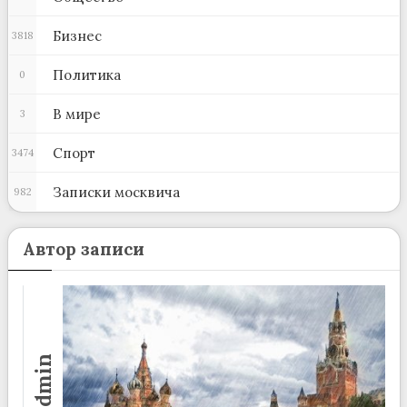
Бизнес
3818
Политика
0
В мире
3
Спорт
3474
Записки москвича
982
Автор записи
admin