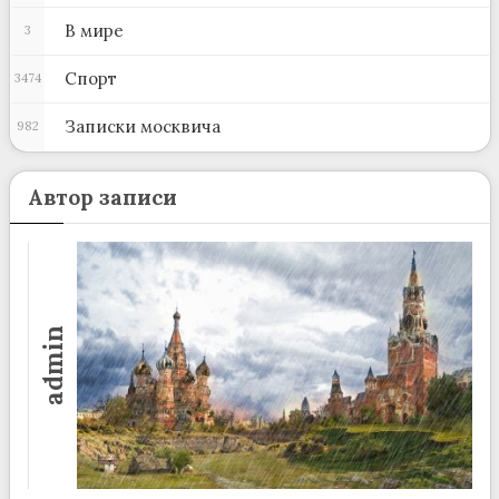
В мире
3
Спорт
3474
Записки москвича
982
Автор записи
admin