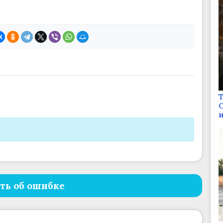
Т
С
и
ть об ошибке