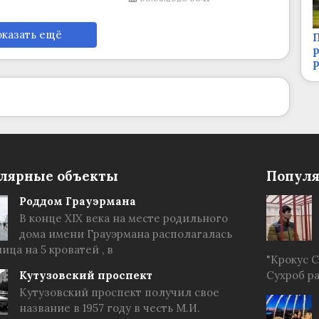
казать ещё
П
р
лярные объекты
Популя
Роддом Грауэрмана
В конце XIX века на месте родильного
дома имени Грауэрмана располагалась
ица на 5 кроватей , в
"Крокус 
Кутузовский проспект
Сухроб р
Кутузовский проспект получил свое
название в 1957 году в честь М.И.