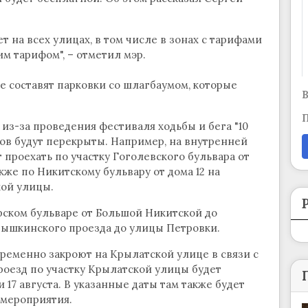
 на всех улицах, в том числе в зонах с тарифами
им тарифом", – отметил мэр.
 составят парковки со шлагбаумом, которые
В
П
 из-за проведения фестиваля ходьбы и бега "10
ов будут перекрыты. Например, на внутренней
 проехать по участку Гоголевского бульвара от
же по Никитскому бульвару от дома 12 на
ой улицы.
рском бульваре от Большой Никитской до
рышкинского проезда до улицы Петровки.
ременно закроют на Крылатской улице в связи с
роезд по участку Крылатской улицы будет
 и 17 августа. В указанные даты там также будет
 мероприятия.