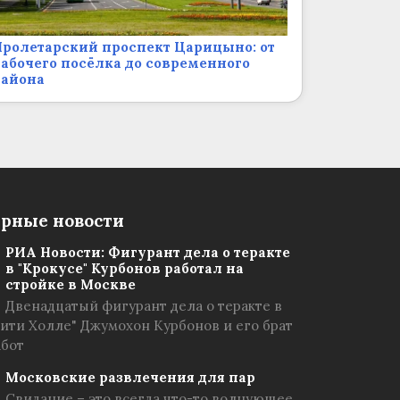
ролетарский проспект Царицыно: от
абочего посёлка до современного
района
рные новости
РИА Новости: Фигурант дела о теракте
в "Крокусе" Курбонов работал на
стройке в Москве
Двенадцатый фигурант дела о теракте в
Сити Холле" Джумохон Курбонов и его брат
абот
Московские развлечения для пар
Свидание – это всегда что-то волнующее,