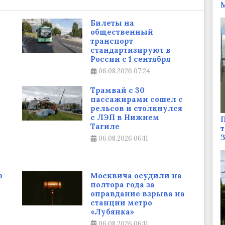
М
Билеты на
общественный
транспорт
стандартизируют в
России с 1 сентября
06.08.2026
07:24
Трамвай с 30
пассажирами сошел с
рельсов и столкнулся
с ЛЭП в Нижнем
П
Тагиле
т
06.08.2026
06:11
р
Москвича осудили на
полтора года за
оправдание взрыва на
станции метро
«Лубянка»
06.08.2026
06:11