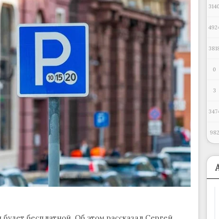
314
492
381
0
3
347
98
 будет бесплатной. Об этом рассказал Сергей