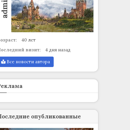
admin
озраст:
40 лет
оследний визит:
4 дня назад
Все новости автора
Реклама
Последние опубликованные