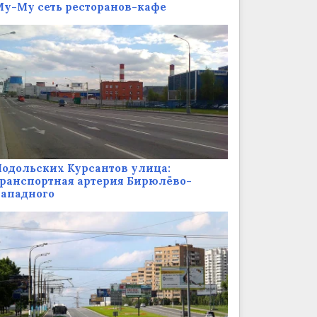
у-Му сеть ресторанов-кафе
одольских Курсантов улица:
ранспортная артерия Бирюлёво-
Западного