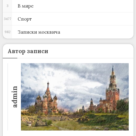
В мире
3
Спорт
3477
Записки москвича
982
Автор записи
admin