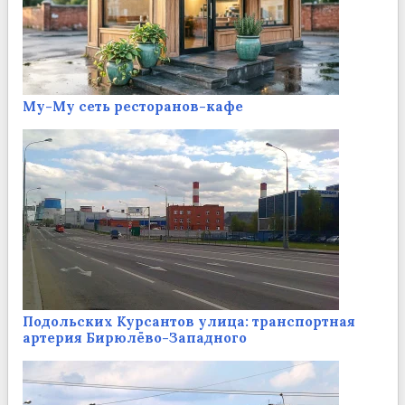
Му-Му сеть ресторанов-кафе
Подольских Курсантов улица: транспортная
артерия Бирюлёво-Западного