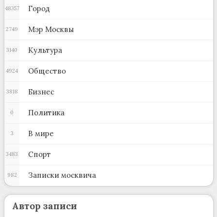
Город
48357
Мэр Москвы
2749
Культура
3140
Общество
4924
Бизнес
3818
Политика
0
В мире
3
Спорт
3483
Записки москвича
982
Автор записи