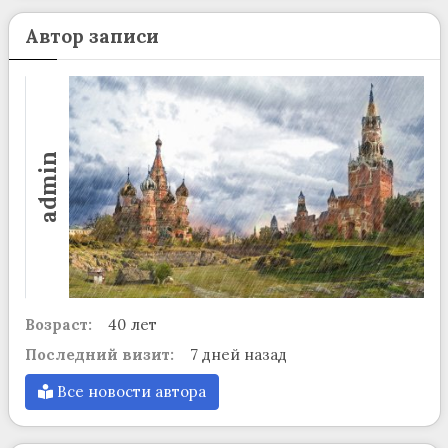
Автор записи
admin
Возраст:
40 лет
Последний визит:
7 дней назад
Все новости автора