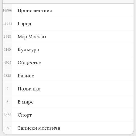
Происшествия
14866
Город
48378
Мэр Москвы
2749
Культура
3140
Общество
4925
Бизнес
3818
Политика
0
В мире
3
Спорт
3485
Записки москвича
982