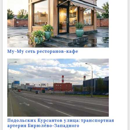
Му-Му сеть ресторанов-кафе
Подольских Курсантов улица: транспортная
артерия Бирюлёво-Западного