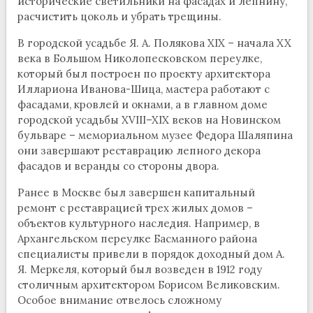
исторические светильники на фасадах и лепнину,
расчистить цоколь и убрать трещины.
В городской усадьбе Я. А. Полякова XIX – начала XX
века в Большом Николопесковском переулке,
который был построен по проекту архитектора
Иллариона Иванова-Шица, мастера работают с
фасадами, кровлей и окнами, а в главном доме
городской усадьбы XVIII–XIX веков на Новинском
бульваре – мемориальном музее Федора Шаляпина
они завершают реставрацию лепного декора
фасадов и веранды со стороны двора.
Ранее в Москве был завершен капитальный
ремонт с реставрацией трех жилых домов –
объектов культурного наследия. Например, в
Архангельском переулке Басманного района
специалисты привели в порядок доходный дом А.
Я. Меркеля, который был возведен в 1912 году
столичным архитектором Борисом Великовским.
Особое внимание отвелось сложному