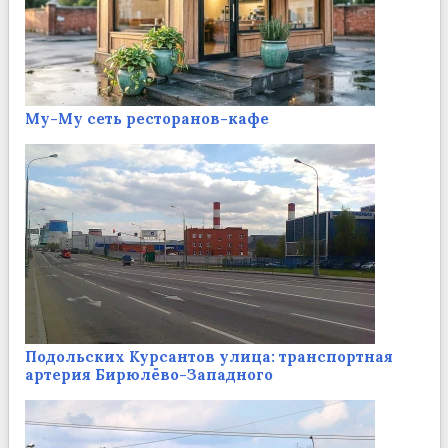
Му-Му сеть ресторанов-кафе
Подольских Курсантов улица: транспортная
артерия Бирюлёво-Западного