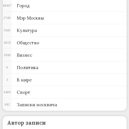
Город
48407
Мэр Москвы
2749
Культура
3140
Общество
4925
Бизнес
3818
Политика
0
В мире
3
Спорт
3489
Записки москвича
982
Автор записи