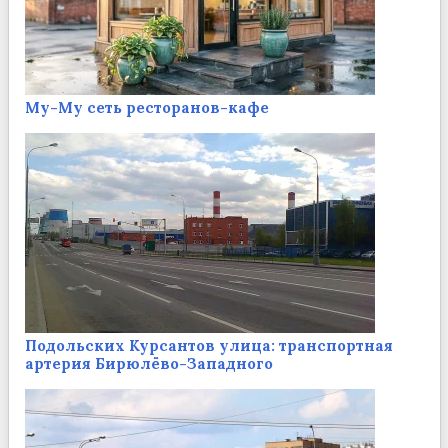
Му-Му сеть ресторанов-кафе
Подольских Курсантов улица: транспортная
артерия Бирюлёво-Западного