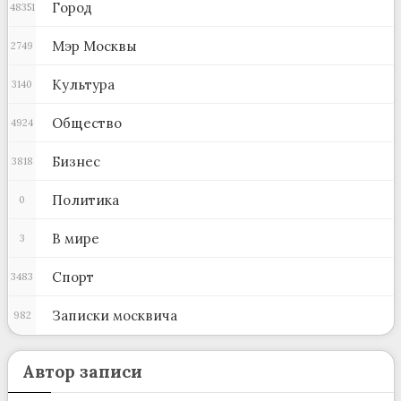
Город
48351
Мэр Москвы
2749
Культура
3140
Общество
4924
Бизнес
3818
Политика
0
В мире
3
Спорт
3483
Записки москвича
982
Автор записи