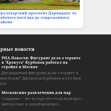
ролетарский проспект Царицыно: от
абочего посёлка до современного
района
рные новости
РИА Новости: Фигурант дела о теракте
в "Крокусе" Курбонов работал на
стройке в Москве
Двенадцатый фигурант дела о теракте в
Сити Холле" Джумохон Курбонов и его брат
абот
Московские развлечения для пар
Свидание – это всегда что-то волнующее,
интересное и захватывающее.