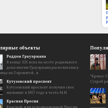
П
р
лярные объекты
Популя
Роддом Грауэрмана
В конце XIX века на месте родильного
дома имени Грауэрмана располагалась
ица на 5 кроватей , в
"Крокус 
Кутузовский проспект
Сухроб р
Кутузовский проспект получил свое
название в 1957 году в честь М.И.
Красная Пресня
Красной, или революционной Пресня