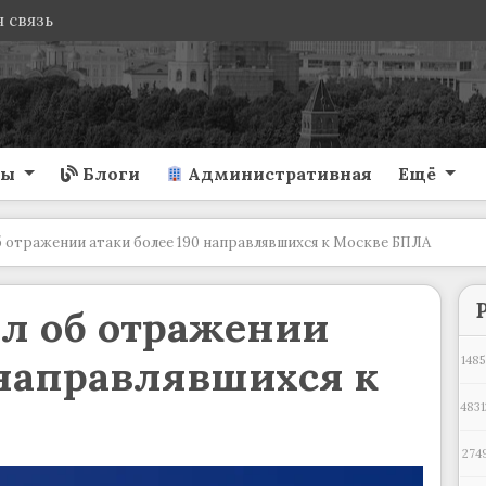
 связь
ты
Блоги
Административная
Ещё
 отражении атаки более 190 направлявшихся к Москве БПЛА
л об отражении
 направлявшихся к
1485
4831
274