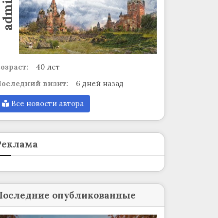
admin
озраст:
40 лет
оследний визит:
6 дней назад
Все новости автора
Реклама
Последние опубликованные