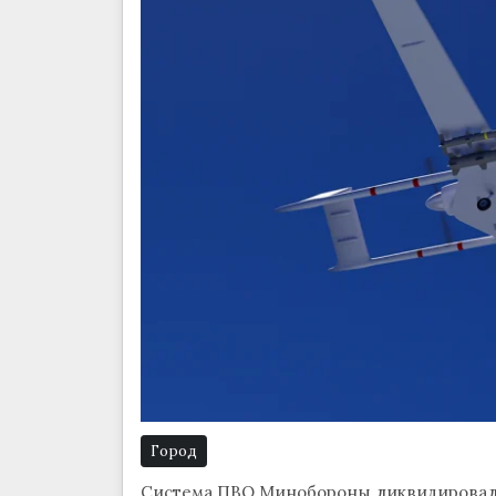
Город
Система ПВО Минобороны ликвидировала