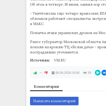
Об этом в четверг, 18 июня, заявил мэр 
- Уничтожены еще четыре вражеских БПЛ
обломков работают специалисты экстренны
в МАКС.
Попытка атаки украинских дронов на Моск
Ранее губернатор Московской области Ан
попали на кровлю ТЦ «Белая дача» - про
пострадавших уточняются.
Источник:
VM.RU
—
18.06.2026
10:16
39
Комментарии
Написать комментарий