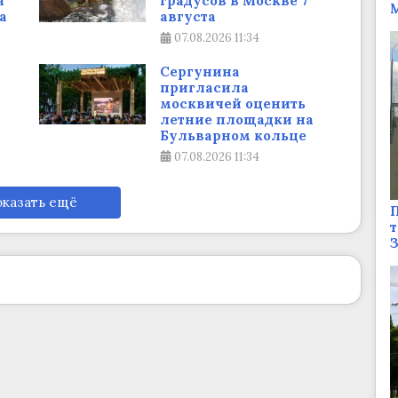
а
градусов в Москве 7
М
а
августа
07.08.2026
11:34
Сергунина
пригласила
москвичей оценить
летние площадки на
Бульварном кольце
07.08.2026
11:34
казать ещё
П
т