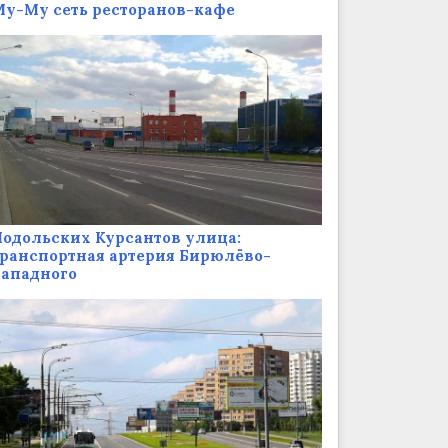
у-Му сеть ресторанов-кафе
одольских Курсантов улица:
ранспортная артерия Бирюлёво-
Западного