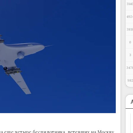
314
492
381
0
3
347
98
 еще четыре беспилотника, летевших на Москву.