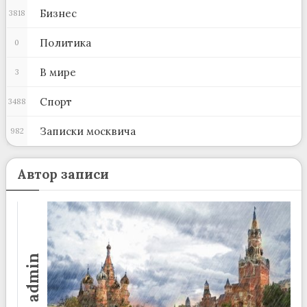
Бизнес
3818
Политика
0
В мире
3
Спорт
3488
Записки москвича
982
Автор записи
admin