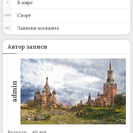
В мире
3
Спорт
3488
Записки москвича
982
Автор записи
admin
Возраст:
40 лет