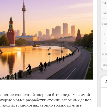
314
492
381
0
3
347
98
менение солнечной энергии было недостижимой
оторые новые разработки стоили огромных денег,
гающих технологиях стоило только мечтать.