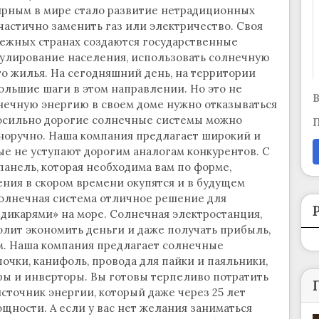
ярным в мире стало развитие нетрадиционных
частично заменить газ или электричество. Своя
бежных странах создаются государственные
улирование населения, использовать солнечную
о жилья. На сегодняшний день, на территории
ольшие шаги в этом направлении. Но это не
В
лнечную энергию в своем доме нужно отказываться
посильно дорогие солнечные системы можно
П
норучно. Наша компания предлагает широкий и
е не уступают дорогим аналогам конкурентов. С
анель, которая необходима вам по форме,
ния в скором времени окупятся и в будущем
олнечная система отличное решение для
дикарями» на море. Солнечная электростанция,
олит экономить деньги и даже получать прибыль,
м. Наша компания предлагает солнечные
чки, канифоль, провода для пайки и паяльники,
ры и инверторы. Вы готовы терпеливо потратить
источник энергии, который даже через 25 лет
ощности. А если у вас нет желания заниматься