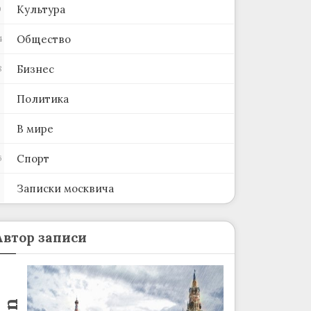
Культура
0
Общество
4
Бизнес
8
Политика
В мире
Спорт
6
Записки москвича
2
Автор записи