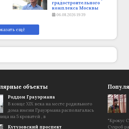
градостроительного
комплекса Москвы
06.08.2026
19:39
казать ещё
лярные объекты
Популя
Роддом Грауэрмана
В конце XIX века на месте родильного
дома имени Грауэрмана располагалась
ица на 5 кроватей , в
"Крокус 
Кутузовский проспект
Сухроб р