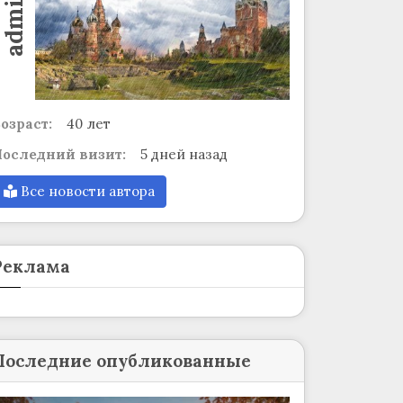
admin
озраст:
40 лет
оследний визит:
5 дней назад
Все новости автора
Реклама
Последние опубликованные