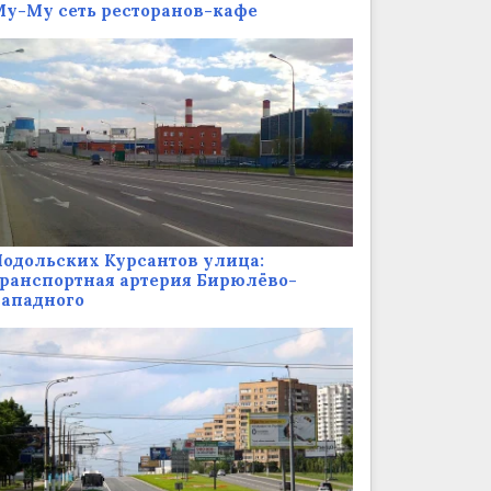
у-Му сеть ресторанов-кафе
одольских Курсантов улица:
ранспортная артерия Бирюлёво-
Западного