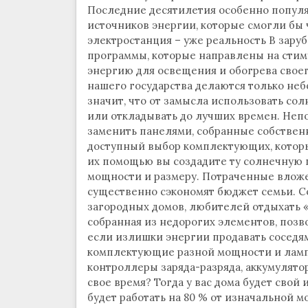
Последние десятилетия особенно попул
источников энергии, которые смогли бы 
электростанция – уже реальность В зару
программы, которые направлены на стим
энергию для освещения и обогрева своег
нашего государства делаются только неб
значит, что от замысла использовать со
или откладывать до лучших времен. Не
заменить панелями, собранные собствен
доступный выбор комплектующих, которы
их помощью вы создадите ту солнечную п
мощности и размеру. Потраченные вложе
существенно сэкономят бюджет семьи. С
загородных домов, любителей отдыхать «
собранная из недорогих элементов, позв
если излишки энергии продавать соседя
комплектующие разной мощности и лампо
контроллеры заряда-разряда, аккумулято
свое время? Тогда у вас дома будет свой 
будет работать на 80 % от изначальной м