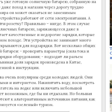
ть уже готовую солнечную батарею, собранную на
е даже поход в магазин через дорогу трудно
 мира он может оказаться не заменимым
тройства работают от сети электропитания. А
йти розетку? Правильно – нигде. В этом случае
олнечных батареях, заряжающееся даже в
ает качественные и недорогие зарядки, которые
ном походе. Эти устройства не занимают много
аскрываются для подзарядки. Вот несколько общих
Т
батареи: - проверить параметры (сила тока и
С
арядки оборудования; - подходит ли разъем
и
львиная доля зарядок произведена в Китае,
енной в инструкции.
ва очень популярны среди молодых людей. Они
ыми и интернетом. Накипятить воду, посмотреть
игатель на лодке или включить небольшой
нет возможным, где бы ни отдыхали. Но большая
отеют к альтернативным источникам питания, как
ризуется «зеленый» туризм.