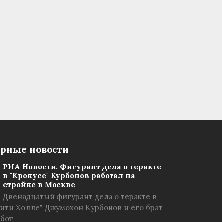
рные новости
РИА Новости: Фигурант дела о теракте
в "Крокусе" Курбонов работал на
стройке в Москве
Двенадцатый фигурант дела о теракте в
Сити Холле" Джумохон Курбонов и его брат
абот