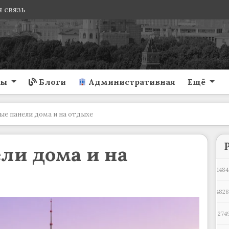
 связь
ты
Блоги
Административная
Ещё
ые панели дома и на отдыхе
ли дома и на
1484
482
274