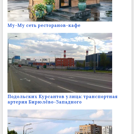
Му-Му сеть ресторанов-кафе
Подольских Курсантов улица: транспортная
артерия Бирюлёво-Западного